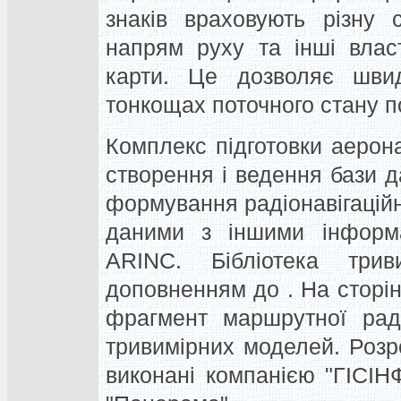
знаків враховують різну 
напрям руху та інші власти
карти. Це дозволяє шви
тонкощах поточного стану п
Комплекс підготовки аерона
створення і ведення бази д
формування радіонавігаційн
даними з іншими інформ
ARINC. Бібліотека трив
доповненням до . На сторі
фрагмент маршрутної радіо
тривимірних моделей. Розро
виконані компанією "ГІСІН