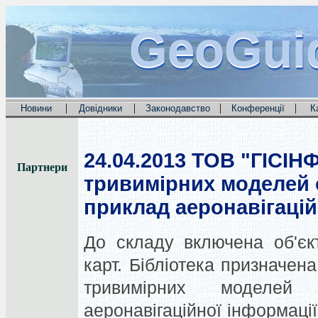
GeoGui
GeoGui
GeoGui
|
|
|
|
Новини
Довідники
Законодавство
Конференції
К
24.04.2013
ТОВ "ГІСІНФ
Партнери
тривимірних моделей об
приклад аеронавігацій
До складу включена об'єкт
карт. Бібліотека призначе
тривимірних моделей
аеронавігаційної інформаці