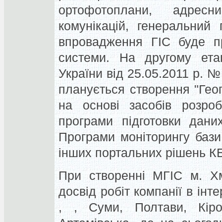
ортофотоплани, адрес
комунікацій, генеральний
впровадження ГІС буде пр
системи. На другому ета
України від 25.05.2011 р. №
планується створення "Геоп
на основі засобів розроб
програми підготовки даних
Програми моніторингу бази
інших портальних рішень К
При створенні МГІС м. Хм
досвід робіт компанії в інт
, , Суми, Полтави, Кіров