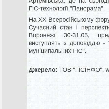
Артемівська, де на сього
ГІС-технології "Панорама".
На XX Всеросійському форум
Сучасний стан і перспект
Воронежі 30-31.05, пре
виступлять з доповіддю - "
муніципальних ГІС".
Джерело:
ТОВ "ГІСІНФО", 