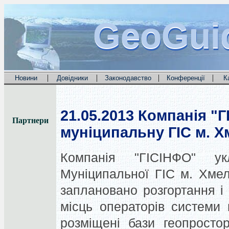
GeoGui
GeoGui
GeoGui
|
|
|
|
Новини
Довідники
Законодавство
Конференції
К
21.05.2013
Компанія "Г
Партнери
муніципальну ГІС м. 
Компанія "ГІСІНФО" у
Муніципальної ГІС м. Хмел
заплановано розгортання і
місць операторів системи 
розміщені бази геопросто