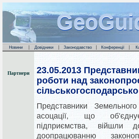
GeoGui
GeoGui
GeoGui
|
|
|
|
Новини
Довідники
Законодавство
Конференції
К
23.05.2013
Представник
Партнери
роботи над законопро
сільськогосподарсько
Представники Земельного
асоцації, що об'єдну
підприємства, війшли 
доопрацюванню закон