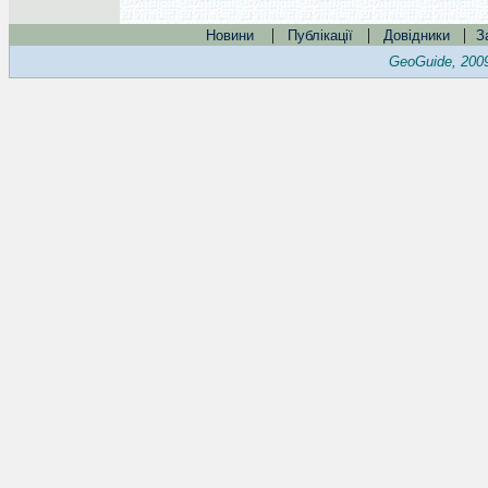
|
|
|
Новини
Публікації
Довідники
З
GeoGuide, 200