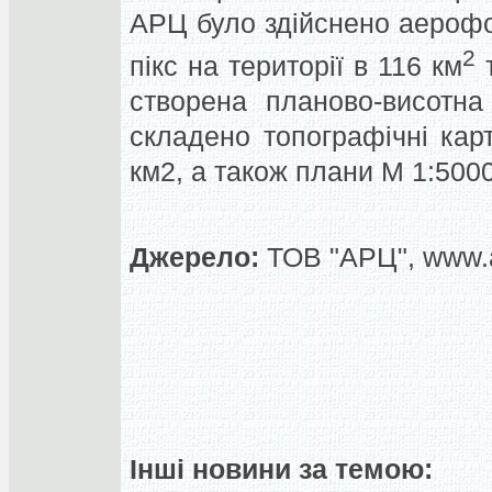
АРЦ було здійснено аерофо
2
пікс на території в 116 км
т
створена планово-висотна
складено топографічні кар
км2, а також плани М 1:5000
Джерело:
ТОВ "АРЦ", www.a
Інші новини за темою: