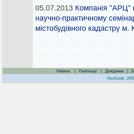
05.07.2013
Компанія "АРЦ" 
научно-практичному семінар
містобудівного кадастру м. 
|
|
|
Новини
Публікації
Довідники
З
GeoGuide, 200