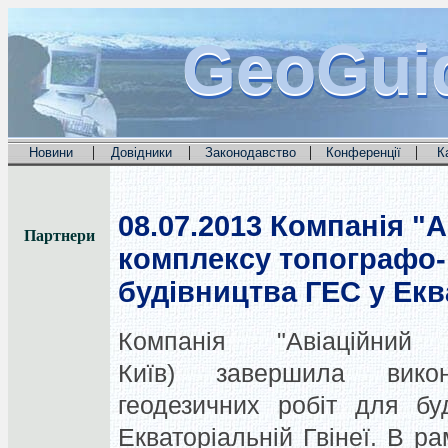
GeoGui
GeoGui
GeoGui
|
|
|
|
Новини
Довідники
Законодавство
Конференції
К
08.07.2013
Компанія "А
Партнери
комплексу топографо-
будівництва ГЕС у Екв
Компанія "Авіаційний
Київ) завершила вико
геодезичних робіт для бу
Екваторіальній Гвінеї. В р