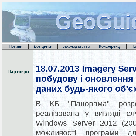
GeoGui
GeoGui
GeoGui
|
|
|
|
Новини
Довідники
Законодавство
Конференції
К
18.07.2013
Imagery Serv
Партнери
побудову і оновлення
даних будь-якого об'є
В КБ "Панорама" розр
реалізована у вигляді с
Windows Server 2012 (20
можливості програми дл