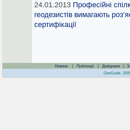
24.01.2013
Професійні спіл
геодезистів вимагають роз’
сертифікації
|
|
|
Новини
Публікації
Довідники
З
GeoGuide, 200