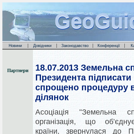
GeoGui
GeoGui
GeoGui
|
|
|
|
Новини
Довідники
Законодавство
Конференції
К
18.07.2013
Земельна сп
Партнери
Президента підписати
спрощено процедуру 
ділянок
Асоціація "Земельна с
організація, що об'єдну
країни, звернулася до П