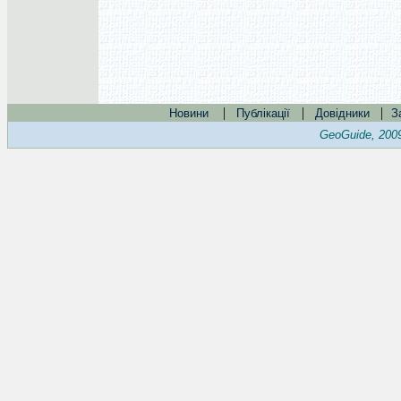
|
|
|
Новини
Публікації
Довідники
З
GeoGuide, 200