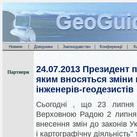
GeoGui
GeoGui
GeoGui
|
|
|
|
Новини
Довідники
Законодавство
Конференції
К
24.07.2013
Президент п
Партнери
яким вносяться зміни 
інженерів-геодезистів
Сьогодні , що 23 липня 
Верховною Радою 2 липня 
внесення змін до законів У
і картографічну діяльність" 