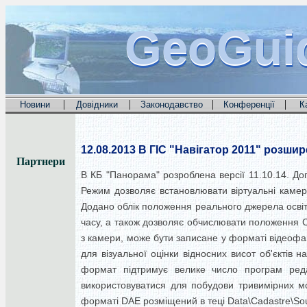
GeoGui
GeoGui
GeoGui
|
|
|
|
Новини
Довідники
Законодавство
Конференції
К
12.08.2013
В ГІС "Навігатор 2011" розши
Партнери
В КБ "Панорама" розроблена версії 11.10.14. Д
Режим дозволяє встановлювати віртуальні камери
Додано облік положення реального джерела освіт
часу, а також дозволяє обчислювати положення Со
з камери, може бути записане у форматі відеоф
для візуальної оцінки відносних висот об'єктів
формат підтримує велике число програм ред
використовуватися для побудови тривимірних м
форматі DAE розміщений в теці Data\Cadastre\Sour