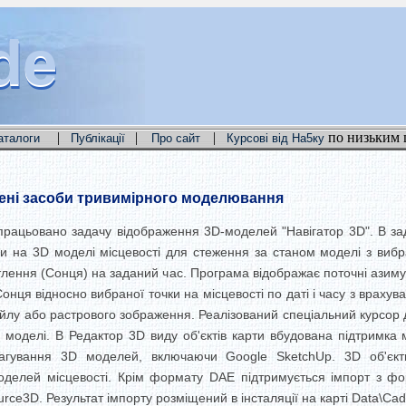
de
de
de
|
|
|
по низьким 
аталоги
Публікації
Про сайт
Курсові від На5ку
рені засоби тривимірного моделювання
опрацьовано задачу відображення 3D-моделей "Навігатор 3D". В за
 на 3D моделі місцевості для стеження за станом моделі з вибра
лення (Сонця) на заданий час. Програма відображає поточні азим
нця відносно вибраної точки на місцевості по даті і часу з враху
айлу або растрового зображення. Реалізований спеціальний курсор
 на моделі. В Редактор 3D виду об'єктів карти вбудована підтримк
агування 3D моделей, включаючи Google SketchUp. 3D об'єкт
оделей місцевості. Крім формату DAE підтримується імпорт з ф
ce3D. Результат імпорту розміщений в інсталяції на карті Data\Cada