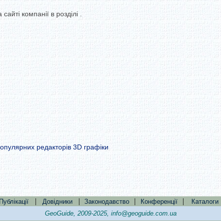
сайті компанії в розділі .
популярних редакторів 3D графіки
|
|
|
|
Публікації
Довідники
Законодавство
Конференції
Каталоги
GeoGuide, 2009-2025,
info@geoguide.com.ua