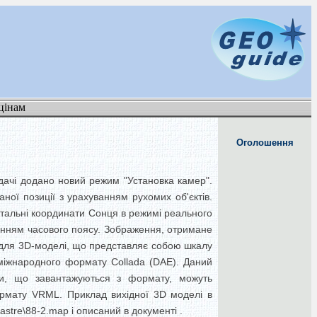
цінам
Оголошення
дачі додано новий режим "Установка камер".
ної позиції з урахуванням рухомих об'єктів.
утальні координати Сонця в режимі реального
ванням часового поясу. Зображення, отримане
 для 3D-моделі, що представляє собою шкалу
а міжнародного формату Collada (DAE). Даний
и, що завантажуються з формату, можуть
ормату VRML. Приклад вихідної 3D моделі в
stre\88-2.map і описаний в документі .