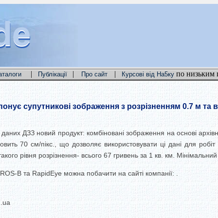
de
de
de
|
|
|
по низьким 
аталоги
Публікації
Про сайт
Курсові від На5ку
понує супутникові зображення з розрізненням 0.7 м та 
м даних ДЗЗ новий продукт: комбіновані зображення на основі архів
овить 70 см/пікс., що дозволяє використовувати ці дані для робі
акого рівня розрізнення- всього 67 гривень за 1 кв. км. Мінімальни
ROS-B та RapidEye можна побачити на сайті компанії: .
m.ua