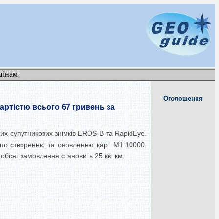
цінам
Оголошення
вартістю всього 67 гривень за
них супутникових знімків EROS-B та RapidEye.
т по створенню та оновленню карт М1:10000.
й обсяг замовлення становить 25 кв. км.