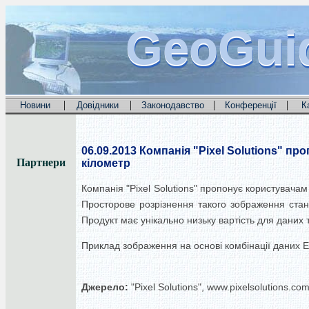
GeoGui
GeoGui
GeoGui
|
|
|
|
Новини
Довідники
Законодавство
Конференції
К
06.09.2013
Компанія "Pixel Solutions" про
Партнери
кілометр
Компанія "Pixel Solutions" пропонує користувача
Просторове розрізнення такого зображення стан
Продукт має унікально низьку вартість для даних т
Приклад зображення на основі комбінації даних E
Джерело:
"Pixel Solutions", www.pixelsolutions.co