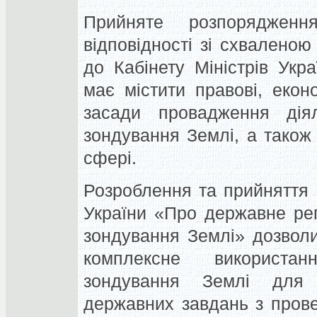
Прийняте розпорядженн
відповідності зі схвалено
до Кабінету Міністрів Укр
має містити правові, еконо
засади провадження діял
зондування Землі, а також
сфері.
Розроблення та прийняття
України «Про державне ре
зондування Землі» дозвол
комплексне використан
зондування Землі для 
державних завдань з пров