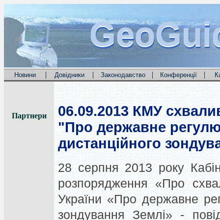
GeoGui
GeoGui
GeoGui
|
|
|
|
Новини
Довідники
Законодавство
Конференції
К
06.09.2013
КМУ схвалив
Партнери
"Про державне регулю
дистанційного зондув
28 серпня 2013 року Кабін
розпорядження «Про схвал
України «Про державне ре
зондування Землі» - пові