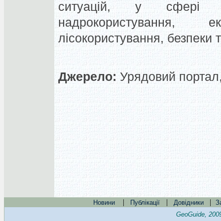
ситуацій, у сфері аг
надрокористування, 
лісокористування, безпеки 
Джерело:
Урядовий портал
|
|
|
Новини
Публікації
Довідники
З
GeoGuide, 200