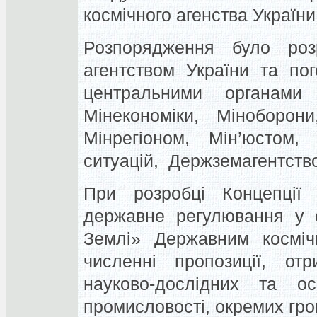
космічного агенства України
Розпорядження було роз
агентством України та по
центральними органами 
Мінекономіки, Міноборони
Мінрегіоном, Мін’юстом
ситуацій, Держземагентство
При розробці Концепції
державне регулювання у с
Землі» Державним косміч
численні пропозиції, от
науково-дослідних та осв
промисловості, окремих гро