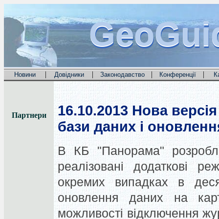
GeoGui
GeoGui
GeoGui
|
|
|
|
Новини
Довідники
Законодавство
Конференції
К
16.10.2013
Нова версія
Партнери
бази даних і оновленн
В КБ "Панорама" розробле
реалізовані додаткові р
окремих випадках в деся
оновлення даних на карт
можливості відключення жур