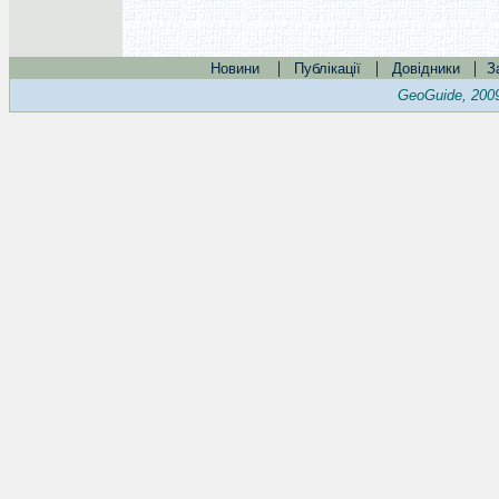
|
|
|
Новини
Публікації
Довідники
З
GeoGuide, 200