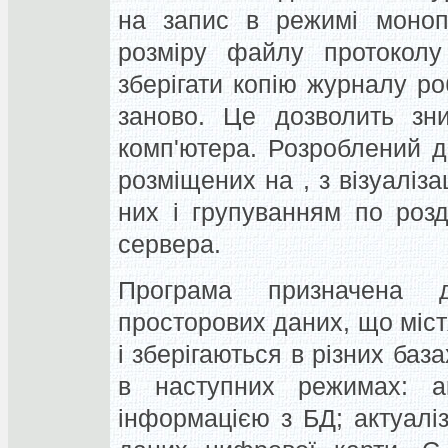
на запис в режимі моноп
розміру файлу протоколу
зберігати копію журналу р
заново. Це дозволить зн
комп'ютера. Розроблений ді
розміщених на , з візуаліз
них і групуванням по роз
сервера.
Програма призначена д
просторових даних, що міст
і зберігаються в різних ба
в наступних режимах: ак
інформацією з БД; актуаліз