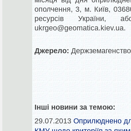
ополчення, 3, м. Київ, 036
ресурсів України, а
ukrgeo@geomatica.kiev.ua
.
Джерело:
Держземагенство,
Інші новини за темою:
29.07.2013
Оприлюднено дл
КМУ щодо критеріїв за яким