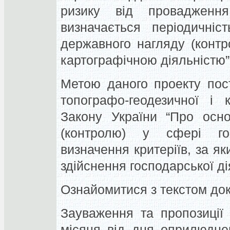
ризику від провадження
визначається періодичніс
державного нагляду (контр
картографічною діяльністю”
Метою даного проекту пос
топографо-геодезичної і 
Закону України “Про осно
(контролю) у сфері гос
визначення критеріїв, за як
здійснення господарської ді
Ознайомитися з текстом до
Зауваження та пропозиції
місяця від дня оприлюдне