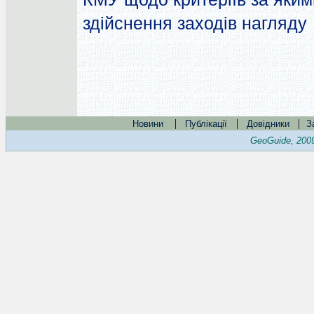
здійснення заходів нагляду
|
|
|
Новини
Публікації
Довідники
З
GeoGuide, 200