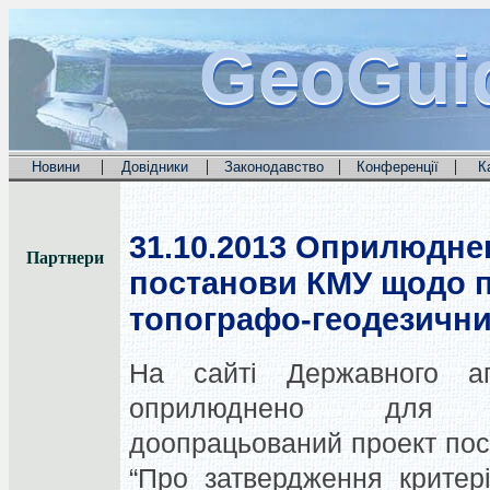
GeoGui
GeoGui
GeoGui
|
|
|
|
Новини
Довідники
Законодавство
Конференції
К
31.10.2013
Оприлюднен
Партнери
постанови КМУ щодо п
топографо-геодезични
На сайті Державного а
оприлюднено для гр
доопрацьований проект пост
“Про затвердження критері