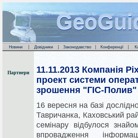
GeoGui
GeoGui
GeoGui
|
|
|
|
Новини
Довідники
Законодавство
Конференції
К
11.11.2013
Компанія Pix
Партнери
проект системи опера
зрошення "ГІС-Полив"
16 вересня на базі дослідно
Тавричанка, Каховський рай
семінару відбулося знайо
впровадження інформац