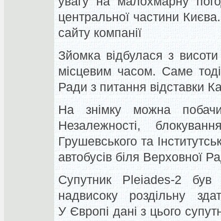
увагу на малохмарну пого
центральної частини Києва.
сайту компанії
Зйомка відбулася з висоти 
місцевим часом. Саме тод
Ради з питання відставки Ка
На знімку можна побач
Незалежності, блокуван
Грушевського та Інститутсь
автобусів біля Верховної Ра
Супутник Pleiades-2 бу
надвисоку роздільну здат
У Європі дані з цього супу