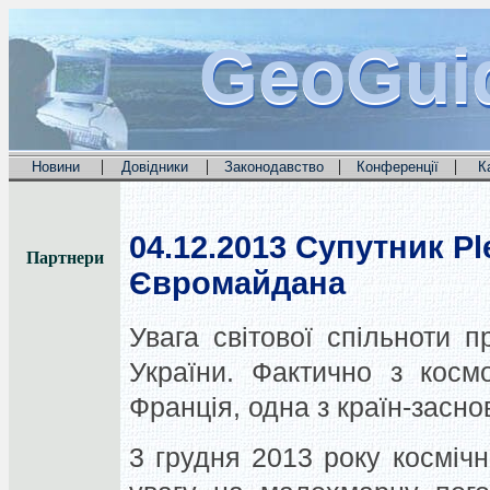
GeoGui
GeoGui
GeoGui
|
|
|
|
Новини
Довідники
Законодавство
Конференції
К
04.12.2013
Супутник Ple
Партнери
Євромайдана
Увага світової спільноти п
України. Фактично з косм
Франція, одна з країн-засно
3 грудня 2013 року космі