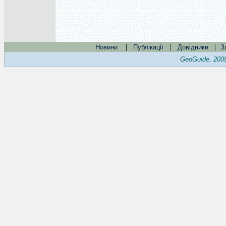
|
|
|
Новини
Публікації
Довідники
З
GeoGuide, 200