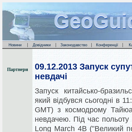
GeoGui
GeoGui
GeoGui
|
|
|
|
Новини
Довідники
Законодавство
Конференції
К
09.12.2013
Запуск супу
Партнери
невдачі
Запуск китайсько-бразиль
який відбувся сьогодні в 11
GMT) з космодрому
Тайюа
невдачею. Під час польоту 
Long March 4B ("Великий по