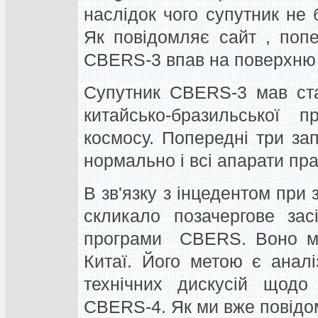
наслідок чого супутник не 
Як повідомляє сайт , поп
CBERS-3 впав на поверхню
Супутник CBERS-3 мав ста
китайсько-бразильської 
космосу. Попередні три запу
нормально і всі апарати п
В зв'язку з інцедентом при
скликало
позачергове зас
програми CBERS. Воно має
Китаї. Його метою є анал
технічних дискусій щодо 
CBERS-4. Як ми вже повідо