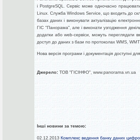
і PostgreSQL. Сервіс може одночасно працювати
Linux. Служба Windows Service, що входить до ск
базах даних і виконувати актуалізацію електрон
ГІС "Панорама", але і виконати узгодження декіл
додатки або web-сервіси, можуть переглядати вм
доступ до даних з бази по протоколах WMS, WMT
Нова версія програми і документація доступні для
Джерело:
ТОВ "ГІСІНФО", www.panorama.vn.ua
Інші новини за темою:
02.12.2013
Комплекс ведення банку даних цифров