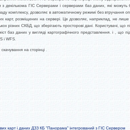
 з декількома ГІС Серверами і серверами баз даних, які можуть
ладу комплексу, дозволяє в автоматичному режимі без втручання оп
них карт, розміщених на сервері. Це дозволяє, наприклад, не лиш
ькох різних СКБД, що зберігають просторові дані. Користувачі, що 
іст баз даних у вигляді картографічного представлення. і , що 
S і WFS.
 скачування на сторінці .
их карт і даних ДЗЗ КБ "Панорама" інтегрований з ГІС Сервером