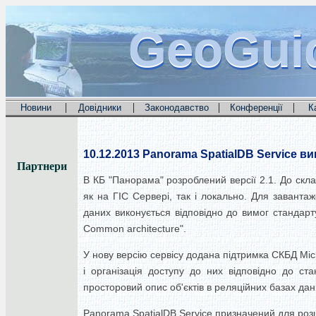
GeoGui
GeoGui
GeoGui
|
|
|
|
Новини
Довідники
Законодавство
Конференції
К
10.12.2013
Panorama SpatialDB Service в
Партнери
В КБ "Панорама" розроблений версії 2.1. До скл
як на ГІС Сервері, так і локально. Для завант
даних виконується відповідно до вимог стандарту
Common architecture".
У нову версію сервісу додана підтримка СКБД Micr
і організація доступу до них відповідно до с
просторовий опис об'єктів в реляційних базах дани
Panorama SpatialDB Service призначений для роз