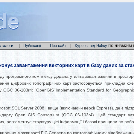
de
de
de
|
|
|
по низьким 
аталоги
Публікації
Про сайт
Курсові від На5ку
иконує завантаження векторних карт в базу даних за с
аду програмного комплексу додана утиліта завантаження в простор
аження цифрових топографічних карт застосовується прикладна сх
 OGC 06-103r4: "OpenGIS Implementation Standard for Geographic i
osoft SQL Server 2008 і вище (включаючи версії Express), де є під
тандарту Open GIS Consortium (OGC 06-103r4). Цей стандарт в
х, регламентує структуру цієї інформації і базові принципи по робо
ширення можливості ГІС Сервера по картографічному відображенню 