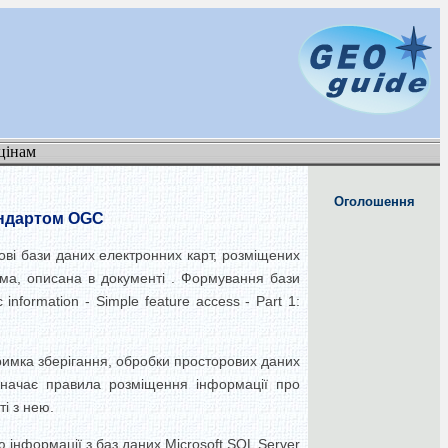
цінам
Оголошення
тандартом OGC
ові бази даних електронних карт, розміщених
ема, описана в документі . Формування бази
nformation - Simple feature access - Part 1:
тримка зберігання, обробки просторових даних
изначає правила розміщення інформації про
ті з нею.
інформації з баз даних Microsoft SQL Server