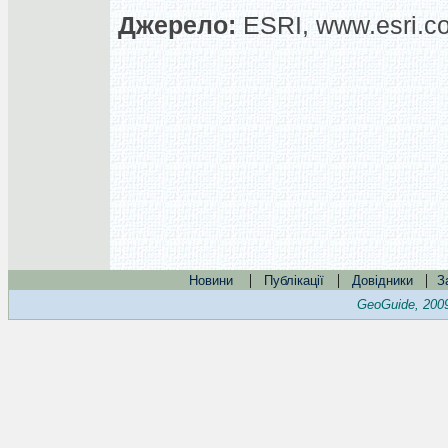
Джерело:
ESRI, www.esri.c
|
|
|
Новини
Публікації
Довідники
З
GeoGuide, 200