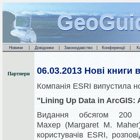
GeoGui
GeoGui
GeoGui
|
|
|
|
Новини
Довідники
Законодавство
Конференції
К
06.03.2013
Нові книги в
Партнери
Компанія ESRI випустила нов
"Lining Up Data in ArcGIS: 
Видання обсягом 200 с
Махер (Margaret M. Maher
користувачів ESRI, розпов