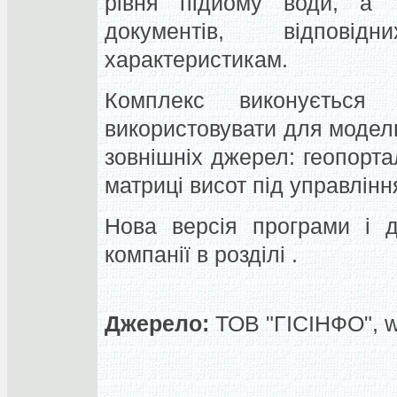
рівня підйому води, а 
документів, відпові
характеристикам.
Комплекс виконуєтьс
використовувати для моделю
зовнішніх джерел: геопортал
матриці висот під управлінн
Нова версія програми і д
компанії в розділі .
Джерело:
ТОВ "ГІСІНФО", 