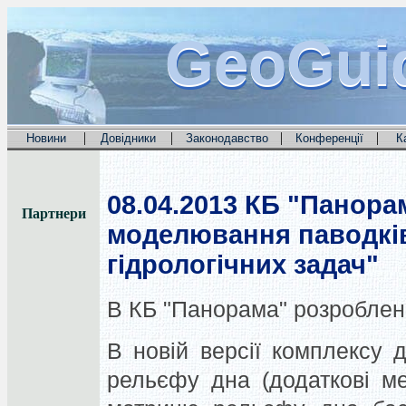
GeoGui
GeoGui
GeoGui
|
|
|
|
Новини
Довідники
Законодавство
Конференції
К
08.04.2013
КБ "Панорам
Партнери
моделювання паводків
гідрологічних задач"
В КБ "Панорама" розроблени
В новій версії комплексу 
рельєфу дна (додаткові м