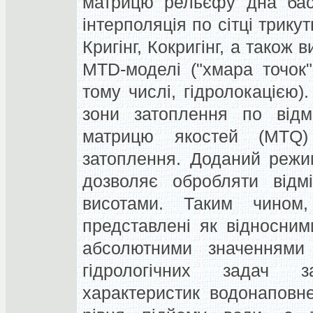
матрицю рельєфу дна басе
інтерполяція по сітці трику
Кригінг, Кокригінг, а також
MTD-моделі ("хмара точок
тому числі, гідролокацією
зони затоплення по відм
матрицю якостей (MTQ)
затоплення. Доданий режим
дозволяє обробляти відмі
висотами. Таким чином,
представлені як відносними
абсолютними значеннями 
гідрологічних задач з
характеристик водонаповн