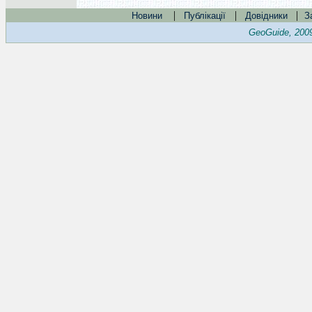
|
|
|
Новини
Публікації
Довідники
З
GeoGuide, 200