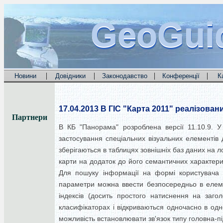
GeoGui
GeoGui
GeoGui
|
|
|
|
Новини
Довідники
Законодавство
Конференції
К
17.04.2013
В ГІС "Карта 2011" реалізован
Партнери
В КБ "Панорама" розроблена версії 11.10.9. У
застосування спеціальних візуальних елементів
зберігаються в таблицях зовнішніх баз даних на 
карти на додаток до його семантичних характери
Для пошуку інформації на формі користувача т
параметри можна ввести безпосередньо в елемен
індексів (досить простого натиснення на загол
класифікаторах і відкриваються одночасно в од
можливість встановлювати зв'язок типу головна-п