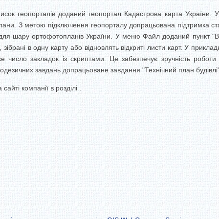
писок геопорталів доданий геопортал Кадастрова карта України. У
плани. З метою підключення геопорталу допрацьована підтримка с
ля шару ортофотопланів України. У меню Файл доданий пункт "Ві
, зібрані в одну карту або відновлять відкриті листи карт. У прикл
ке число закладок із скриптами. Це забезпечує зручність роботи
еодезичних завдань допрацьоване завдання "Технічний план будівлі"
сайті компанії в розділі .