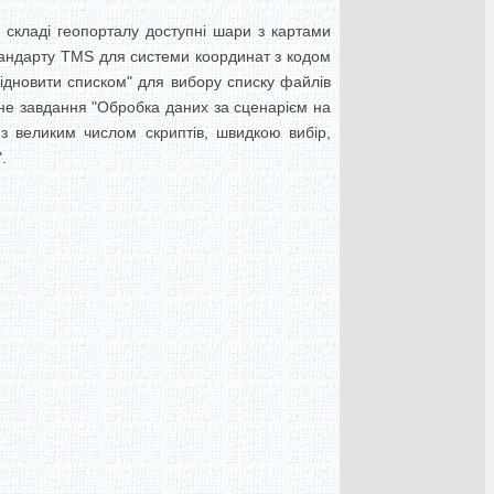
 складі геопорталу доступні шари з картами
тандарту TMS для системи координат з кодом
дновити списком" для вибору списку файлів
адне завдання "Обробка даних за сценарієм на
 з великим числом скриптів, швидкою вибір,
.