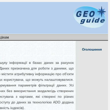
цінам
Оголошення
ошуку інформації в базах даних за рахунок
а Даних призначена для роботи з даними, що
е містити атрибутивну інформацію про об'єкти
мах користувача, що можуть налаштовуватися.
рмування параметрів фільтрації даних. Усі
их без використання заздалегідь створених
истувача з картами, які створені по різних
доступу до даних за технологією ADO додана
ість індексів).