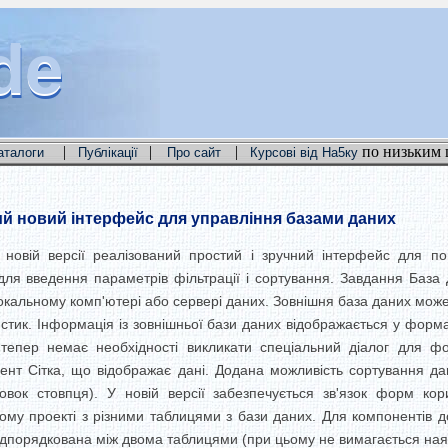
de
de
de
|
|
|
по низьким 
аталоги
Публікації
Про сайт
Курсові від На5ку
ий новий інтерфейс для управління базами даних
 новій версії реалізований простий і зручний інтерфейс для п
 для введення параметрів фільтрації і сортування. Завдання Баз
локальному комп'ютері або сервері даних. Зовнішня база даних мож
стик. Інформація із зовнішньої бази даних відображається у фор
епер немає необхідності викликати спеціальний діалог для фо
т Сітка, що відображає дані. Додана можливість сортування дан
овок стовпця). У новій версії забезпечується зв'язок форм кор
ному проекті з різними таблицями з бази даних. Для компонентів 
ідпорядкована між двома таблицями (при цьому не вимагається наявн