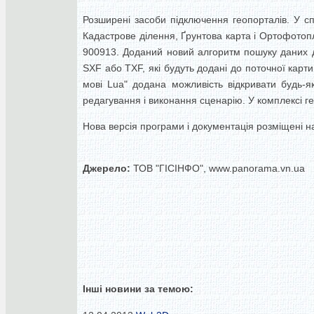
Розширені засоби підключення геопорталів. У с
Кадастрове ділення, Ґрунтова карта і Ортофото
900913. Доданий новий алгоритм пошуку даних д
SXF або TXF, які будуть додані до поточної карти
мові Lua" додана можливість відкривати будь-я
редагування і виконання сценарію. У комплексі г
Нова версія програми і документація розміщені на 
Джерело:
ТОВ "ГІСІНФО", www.panorama.vn.ua
Інші новини за темою: