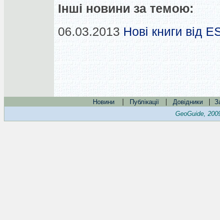
Інші новини за темою:
06.03.2013
Нові книги від E
|
|
|
Новини
Публікації
Довідники
З
GeoGuide, 200