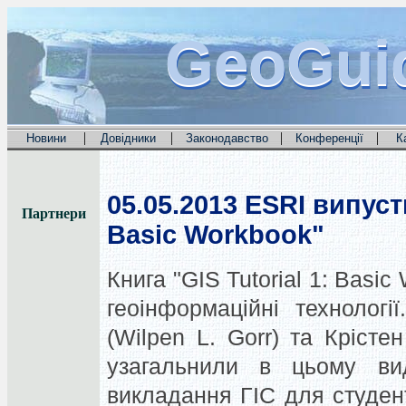
GeoGui
GeoGui
GeoGui
|
|
|
|
Новини
Довідники
Законодавство
Конференції
К
05.05.2013
ESRI випусти
Партнери
Basic Workbook"
Книга "GIS Tutorial 1: Basic
геоінформаційні технологі
(Wilpen L. Gorr) та Крістен
узагальнили в цьому вид
викладання ГІС для студен