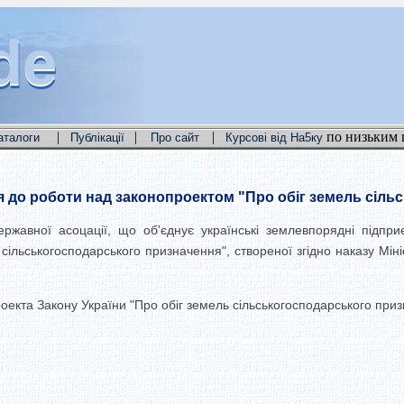
de
de
de
|
|
|
по низьким 
аталоги
Публікації
Про сайт
Курсові від На5ку
до роботи над законопроектом "Про обіг земель сіль
ржавної асоцації, що об'єднує українські землевпорядні підпри
ільськогосподарського призначення", створеної згідно наказу Міні
екта Закону України "Про обіг земель сільськогосподарського приз