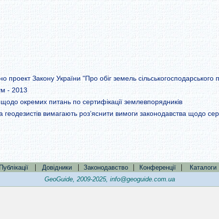
о проект Закону України "Про обіг земель сільськогосподарського 
м - 2013
щодо окремих питань по сертифікації землевпорядників
а геодезистів вимагають роз’яснити вимоги законодавства щодо сер
|
|
|
|
Публікації
Довідники
Законодавство
Конференції
Каталоги
GeoGuide, 2009-2025,
info@geoguide.com.ua