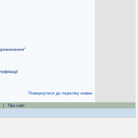
призначення"
тифікації
Повернутися до переліку новин
|
Про сайт