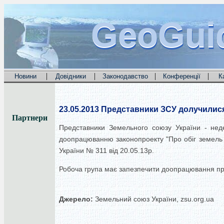
GeoGui
GeoGui
GeoGui
|
|
|
|
Новини
Довідники
Законодавство
Конференції
К
23.05.2013
Представники ЗСУ долучилися 
Партнери
Представники Земельного союзу України - неде
доопрацюванню законопроекту "Про обіг земель с
України № 311 від 20.05.13р.
Робоча група має запезпечити доопрацювання про
Джерело:
Земельний союз України, zsu.org.ua