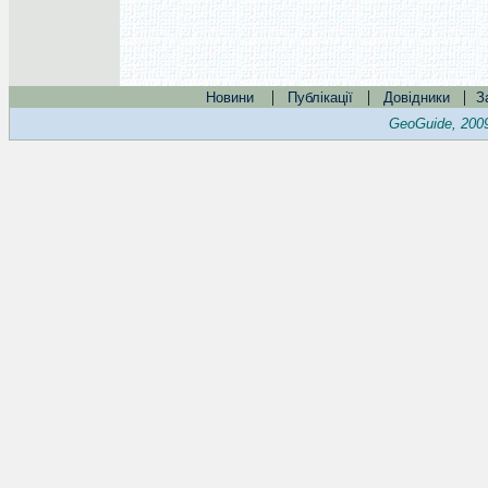
|
|
|
Новини
Публікації
Довідники
З
GeoGuide, 200