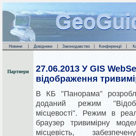
GeoGui
GeoGui
GeoGui
|
|
|
|
Новини
Довідники
Законодавство
Конференції
К
27.06.2013
У GIS WebSe
Партнери
відображення тривимі
В КБ "Панорама" розроб
доданий режим "Відоб
місцевості".
Режим в реал
браузер тривимірну моде
місцевість, забезпече