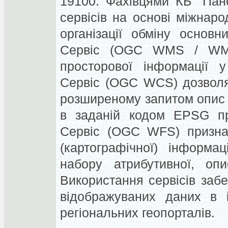
19100.
Фахівцями КБ "Пано
сервісів на основі міжнар
організації обміну основ
Сервіс (OGC WMS / WMT
просторової інформації у
Сервіс (OGC WCS) дозволя
розширеному запитом опис п
в заданій кодом EPSG про
Сервіс (OGC WFS) призна
(картографічної) інформа
набору атрибутивної, опи
Використання сервісів забе
відображуваних даних в і
регіональних геопорталів.