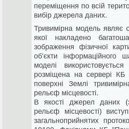
переміщення по всій терито
вибір джерела даних.
Тривимірна модель являє 
якої накладено багатош
зображення фізичної карти
об'єкти інформаційного ша
моделі використовується
розміщена на сервері КБ 
поверхні Землі тривимір
рельєф місцевості.
В якості джерел даних (з
рельєф місцевості) висту
загальноприйнятих проток