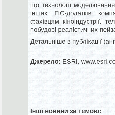
що технології моделювання
інших ГІС-додатків комп
фахівцям кіноіндустрії, т
побудові реалістичних пейз
Детальніше в публікації (анг
Джерело:
ESRI, www.esri.c
Інші новини за темою: