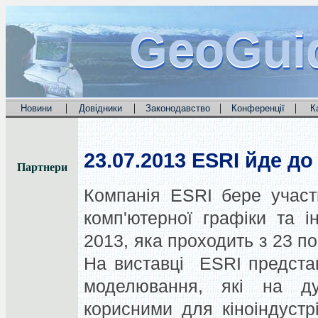
GeoGui
GeoGui
GeoGui
|
|
|
|
Новини
Довідники
Законодавство
Конференції
К
23.07.2013
ESRI йде до
Партнери
Компанія ESRI бере участ
комп'ютерної графіки та і
2013, яка проходить з 23 по
На виставці ESRI представ
моделювання, які на ду
корисними для кіноіндустр