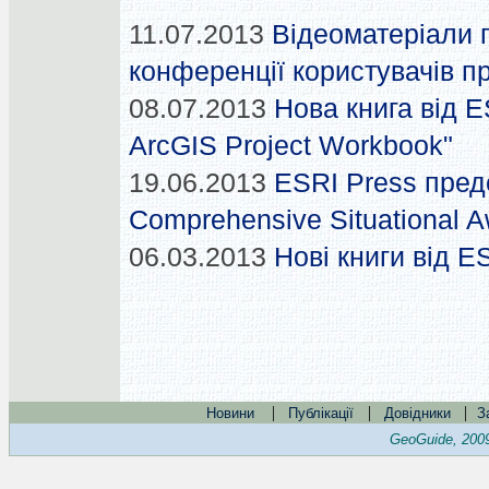
11.07.2013
Відеоматеріали 
конференції користувачів п
08.07.2013
Нова книга від E
ArcGIS Project Workbook"
19.06.2013
ESRI Press пред
Comprehensive Situational 
06.03.2013
Нові книги від E
|
|
|
Новини
Публікації
Довідники
З
GeoGuide, 200