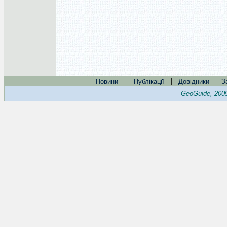
|
|
|
Новини
Публікації
Довідники
З
GeoGuide, 200