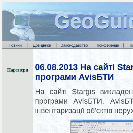
GeoGui
GeoGui
GeoGui
|
|
|
|
Новини
Довідники
Законодавство
Конференції
К
06.08.2013
На сайті Sta
Партнери
програми AvisБТИ
На сайті Stargis викладе
програми AvisБТИ. AvisБ
інвентаризації об'єктів неру