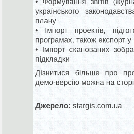
• Формування звітів (журна
українського законодавст
плану
• Імпорт проектів, підго
програмах, також експорт у
• Імпорт сканованих зобр
підкладки
Дізнитися більше про пр
демо-версію можна на сторі
Джерело:
stargis.com.ua