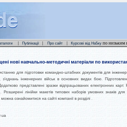
de
de
de
|
|
|
по низьким 
аталоги
Публікації
Про сайт
Курсові від На5ку
щені нові навчально-методичні матеріали по використа
ристанню для підготовки командно-штабних документів для інженер
н, з'єднань інженерних військ в основних видах бою. Підготовл
. Додатково представлені зразки відпрацьованих електронних карт
. Розширені лінійки макетів типових наборів умовних знаків для
можна ознайомитися на сайті компанії в розділі .
.ua