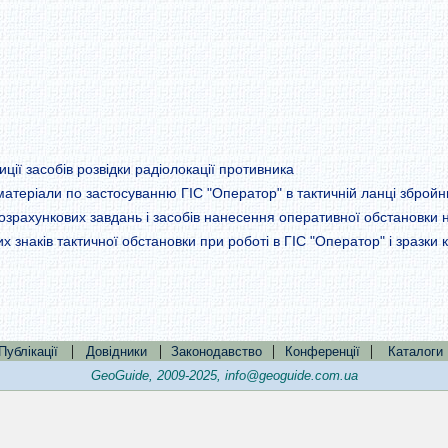
иції засобів розвідки радіолокації противника
матеріали по застосуванню ГІС "Оператор" в тактичній ланці збройн
зрахункових завдань і засобів нанесення оперативної обстановки н
знаків тактичної обстановки при роботі в ГІС "Оператор" і зразки 
|
|
|
|
Публікації
Довідники
Законодавство
Конференції
Каталоги
GeoGuide, 2009-2025,
info@geoguide.com.ua