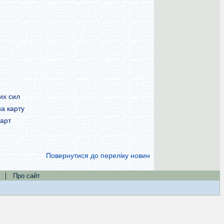
их сил
а карту
карт
Повернутися до переліку новин
|
Про сайт