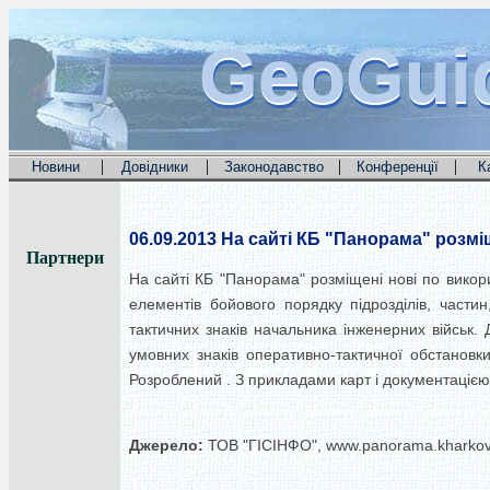
GeoGui
GeoGui
GeoGui
|
|
|
|
Новини
Довідники
Законодавство
Конференції
К
06.09.2013
На сайті КБ "Панорама" розмі
Партнери
На сайті КБ "Панорама" розміщені нові по вико
елементів бойового порядку підрозділів, части
тактичних знаків начальника інженерних військ
умовних знаків оперативно-тактичної обстановки
Розроблений . З прикладами карт і документацією 
Джерело:
ТОВ "ГІСІНФО", www.panorama.kharkov