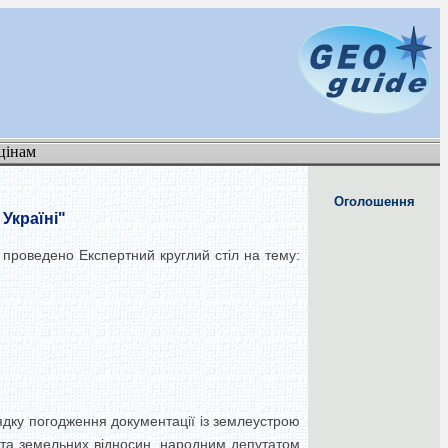
цінам
Оголошення
Україні"
 проведено Експертний круглий стіл на тему:
рядку погодження документації із землеустрою
 та земельних відносин, народним депутатом