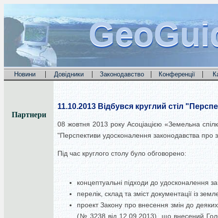
GeoGui
GeoGui
GeoGui
|
|
|
|
Новини
Довідники
Законодавство
Конференції
К
11.10.2013
Відбувся круглий стіл "Перспе
Партнери
08 жовтня 2013 року Асоціацією «Земельна спілк
"Перспективи удосконалення законодавства про зе
Під час круглого столу було обговорено:
концептуальні підходи до удосконалення зак
перелік, склад та зміст документації із зе
проект Закону про внесення змін до деяких
(№ 3238 від 12.09.2013), що внесений Гол