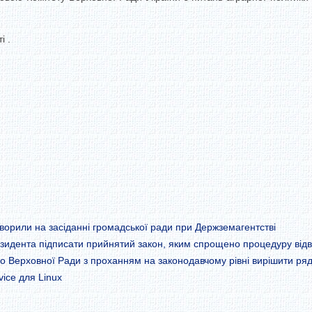
і .
ворили на засіданні громадської ради при Держземагентстві
езидента підписати прийнятий закон, яким спрощено процедуру від
до Верховної Ради з проханням на законодавчому рівні вирішити р
ice для Linux