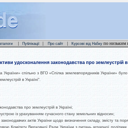
de
de
de
|
|
|
по низьким 
аталоги
Публікації
Про сайт
Курсові від На5ку
ктиви удосконалення законодавства про землеустрій в 
а України» спільно з ВГО «Спілка землевпорядників України» було
млеустрій в Україні".
онодавства про землеустрій в Україні;
млеустрою із урахуванням сучасного стану земельних відносин;
 законодавчих актів України щодо визначення складу, змісту та по
овою Комітету Верховної Ради України з питань аграрної політики