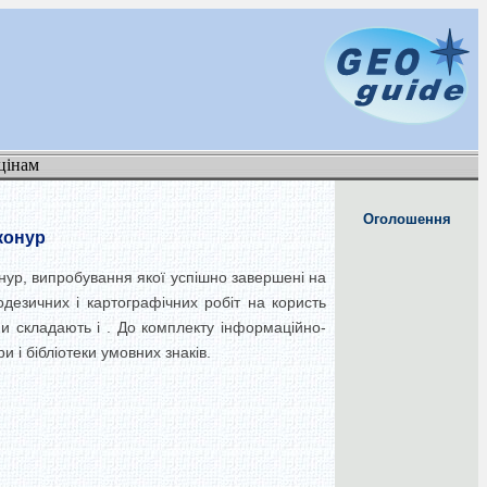
цінам
Оголошення
конур
ур, випробування якої успішно завершені на
езичних і картографічних робіт на користь
и складають і . До комплекту інформаційно-
 і бібліотеки умовних знаків.