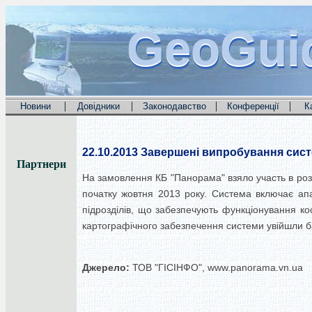
GeoGui
GeoGui
GeoGui
|
|
|
|
Новини
Довідники
Законодавство
Конференції
К
22.10.2013
Завершені випробування сист
Партнери
На замовлення КБ "Панорама" взяло участь в ро
початку жовтня 2013 року. Система включає апа
підрозділів, що забезпечують функціонування к
картографічного забезпечення системи увійшли баз
Джерело:
ТОВ "ГІСІНФО", www.panorama.vn.ua