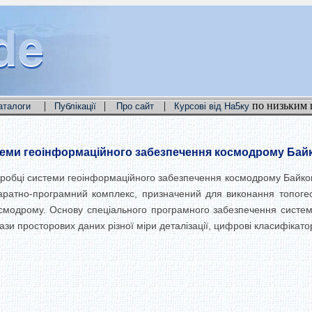
de
de
de
|
|
|
по низьким 
аталоги
Публікації
Про сайт
Курсові від На5ку
еми геоінформаційного забезпечення космодрому Бай
зробці системи геоінформаційного забезпечення космодрому Байкон
ратно-програмний комплекс, призначений для виконання топогеод
осмодрому. Основу спеціального програмного забезпечення систем
и просторових даних різної міри деталізації, цифрові класифікатори