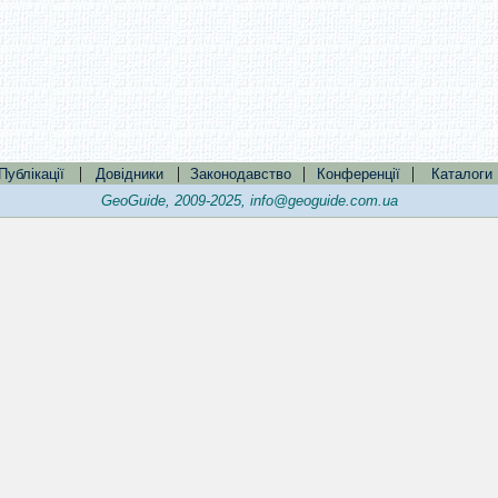
|
|
|
|
Публікації
Довідники
Законодавство
Конференції
Каталоги
GeoGuide, 2009-2025,
info@geoguide.com.ua