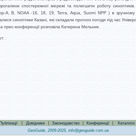
 прогалини спостережної мережі та полегшити роботу синоптиків
op-A, B, NOAA -16, 18, 19, Terra, Aqua, Suomi NPP ) в зручному 
лися синоптики Казані, які складали прогноз погоди під час Універс
на прес-конференції розповіла Катерина Мельник.
т: .
|
|
|
|
Публікації
Довідники
Законодавство
Конференції
Каталоги
GeoGuide, 2009-2025,
info@geoguide.com.ua