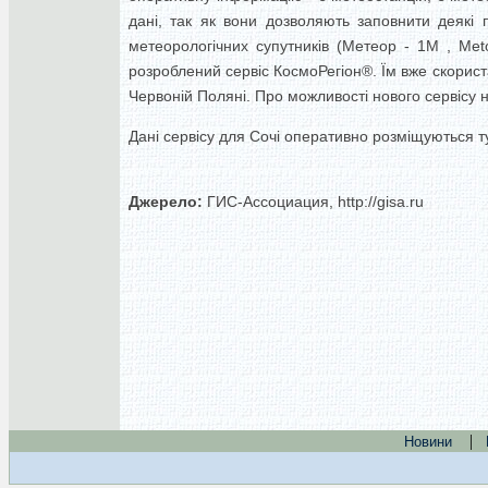
дані, так як вони дозволяють заповнити деякі
метеорологічних супутників (Метеор - 1М , Met
розроблений сервіс КосмоРегіон®. Їм вже скориста
Червоній Поляні. Про можливості нового сервісу 
Дані сервісу для Сочі оперативно розміщуються ту
Джерело:
ГИС-Ассоциация, http://gisa.ru
|
Новини