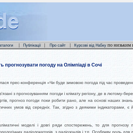
de
de
de
|
|
|
по низьким 
аталоги
Публікації
Про сайт
Курсові від На5ку
 прогнозувати погоду на Олімпіаді в Сочі
улася прес-конференція «Чи буде зимовою погода під час проведен
'язані з прогнозуванням погоди і клімату регіону, де в лютому-берез
ертів, прогноз погоди поки робити рано, але на основі наших знань
ичних умов від середніх. Так, згідно з деякими індикаторами, є
ліматичні моделі і довгі ряди спостережень, то для прогнозу
ологічних радіолокаторів, з радіозондів і т.п. Особливу роль для 