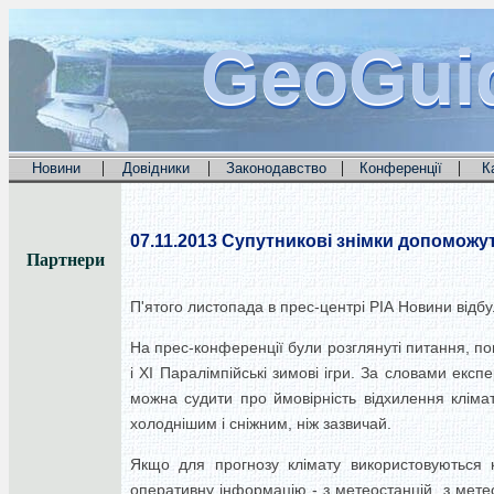
GeoGui
GeoGui
GeoGui
|
|
|
|
Новини
Довідники
Законодавство
Конференції
К
07.11.2013
Супутникові знімки допоможуть
Партнери
П'ятого листопада в прес-центрі РІА Новини відб
На прес-конференції були розглянуті питання, пов
і XI Паралімпійські зимові ігри. За словами експ
можна судити про ймовірність відхилення клімат
холоднішим і сніжним, ніж зазвичай.
Якщо для прогнозу клімату використовуються к
оперативну інформацію - з метеостанцій, з метеор