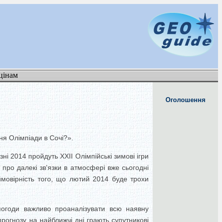
цінам
Оголошення
ня Олімпіади в Сочі?».
ні 2014 пройдуть ХХII Олімпійські зимові ігри
 про далекі зв'язки в атмосфері вже сьогодні
 ймовірність того, що лютий 2014 буде трохи
 погоди важливо проаналізувати всю наявну
прогнозу на найближчі дні грають супутникові