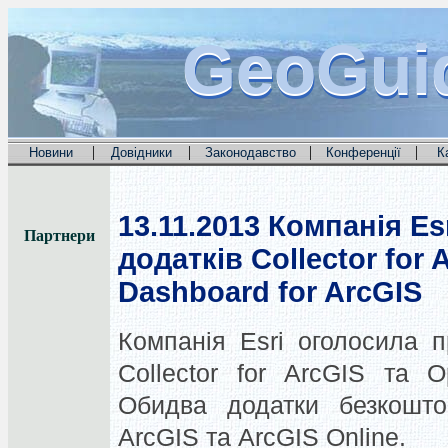
GeoGui
GeoGui
GeoGui
|
|
|
|
Новини
Довідники
Законодавство
Конференції
К
13.11.2013
Компанія Esr
Партнери
додатків Collector for 
Dashboard for ArcGIS
Компанія Esri оголосила п
Collector for ArcGIS та O
Обидва додатки безкоштов
ArcGIS та ArcGIS Online.