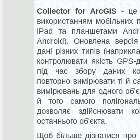
Collector for ArcGIS
- це
використанням мобільних п
iPad та планшетами Andro
Android). Оновлена версі
дані різних типів (наприклад
контролювати якість GPS-д
під час збору даних ко
повторно вимірювати ті й са
вимірювань для одного об'єк
й того самого полігональ
дозволяє здійснювати ко
останнього об'єкта.
Щоб більше дізнатися про C