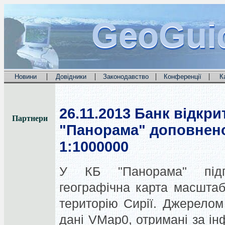
GeoGui
GeoGui
GeoGui
|
|
|
|
Новини
Довідники
Законодавство
Конференції
К
26.11.2013
Банк відкри
Партнери
"Панорама" доповнено
1:1000000
У КБ "Панорама" підго
географічна карта масшта
територію Сирії. Джерелом
дані VMap0, отримані за ін