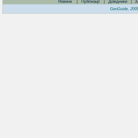
|
|
|
Новини
Публікації
Довідники
З
GeoGuide, 200