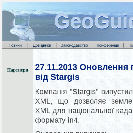
GeoGui
GeoGui
GeoGui
|
|
|
|
Новини
Довідники
Законодавство
Конференції
К
27.11.2013
Оновлення 
Партнери
від Stargis
Компанія "Stargis" випуст
XML, що дозволяє земле
XML для національної када
формату in4.