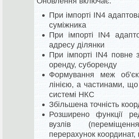
Оновлення включає:
При імпорті IN4 адапто
суміжника
При імпорті IN4 адапт
адресу ділянки
При імпорті IN4 повне
оренду, суборенду
Формування меж об'єк
лінією, а частинами, щ
системі НКС
Збільшена точність коорд
Розширено функції ред
вузлів (переміщенн
перерахунок координат,