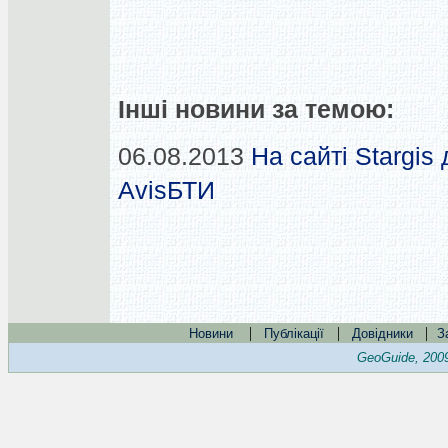
Інші новини за темою:
06.08.2013
На сайті Stargis
AvisБТИ
|
|
|
Новини
Публікації
Довідники
З
GeoGuide, 200