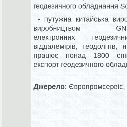
геодезичного обладнання So
- путужна китайська виро
виробництвом GNS
електронних геодезич
віддалемірів, теодолітів, 
працює понад 1800 співр
експорт геодезичного обладн
Джерело:
Європромсервіс, 