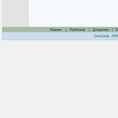
|
|
|
Новини
Публікації
Довідники
З
GeoGuide, 200