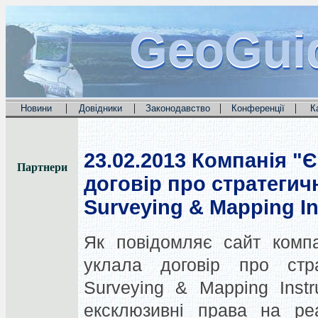
GeoGui
GeoGui
GeoGui
|
|
|
|
Новини
Довідники
Законодавство
Конференції
К
23.02.2013
Компанія "Є
Партнери
договір про стратегич
Surveying & Mapping I
Як повідомляє сайт компа
уклала договір про стр
Surveying & Mapping Inst
ексклюзивні права на реа