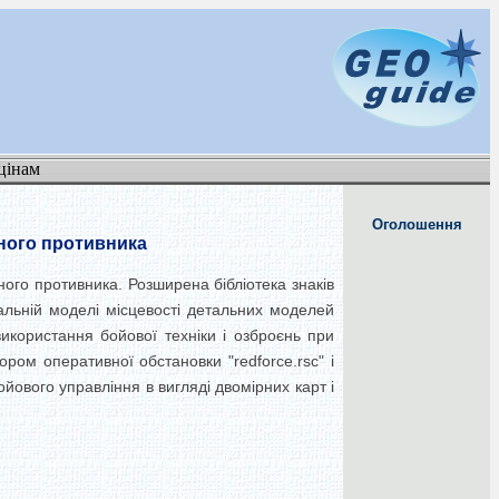
цінам
Оголошення
вного противника
вного противника. Розширена бібліотека знаків
уальній моделі місцевості детальних моделей
використання бойової техніки і озброєнь при
ором оперативної обстановки "redforce.rsc" і
йового управління в вигляді двомірних карт і