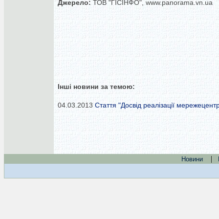
Джерело:
ТОВ "ГІСІНФО", www.panorama.vn.ua
Інші новини за темою:
04.03.2013
Стаття "Досвід реалізації мережецент
|
Новини