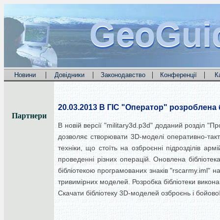
GeoGui
GeoGui
GeoGui
|
|
|
|
Новини
Довідники
Законодавство
Конференції
К
20.03.2013
В ГІС "Оператор" розроблена 
Партнери
В новій версії "military3d.p3d" доданий розділ "
дозволяє створювати 3D-моделі оперативно-такти
техніки, що стоїть на озброєнні підрозділів ар
проведенні різних операцій. Оновлена бібліотека
бібліотекою програмованих знаків "rscarmy.iml" н
тривимірних моделей. Розробка бібліотеки викон
Скачати бібліотеку 3D-моделей озброєнь і бойової