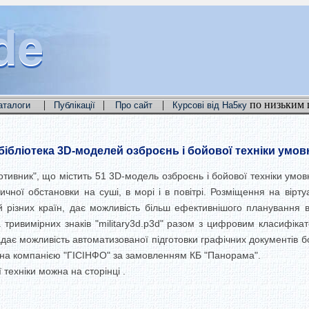
de
de
de
|
|
|
по низьким 
аталоги
Публікації
Про сайт
Курсові від На5ку
бібліотека 3D-моделей озброєнь і бойової техніки умо
Противник", що містить 51 3D-модель озброєнь і бойової техніки умо
чної обстановки на суші, в морі і в повітрі. Розміщення на вірт
мій різних країн, дає можливість більш ефективнішого планування 
 тривимірних знаків "military3d.p3d" разом з цифровим класифікат
адає можливість автоматизованої підготовки графічних документів бо
ана компанією "ГІСІНФО" за замовленням КБ "Панорама".
 техніки можна на сторінці .