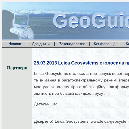
GeoGui
GeoGui
GeoGui
|
|
|
|
Новини
Довідники
Законодавство
Конференції
К
25.03.2013
Leica Geosystems оголосила п
Партнери
Leica Geosystems оголосила про випуск нової ае
та знімання в багатоспектральному режимі впер
має удосконалену гіро-стабілізаційну платформ
здатність при більшій швидкості руху ...
Детальніше:
Джерело:
Leica Geosystems, www.leica-geosyste