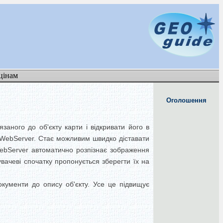
цінам
Оголошення
заного до об'єкту карти і відкривати його в
S WebServer. Стає можливим швидко діставати
 WebServer автоматично розпізнає зображення
стувачеві спочатку пропонується зберегти їх на
окументи до опису об'єкту. Усе це підвищує