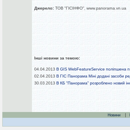
Джерело:
ТОВ "ГІСІНФО", www.panorama.vn.ua
Інші новини за темою:
04.04.2013
В GIS WebFeatureService поліпшена пі
02.04.2013
В ГІС Панорама Міні додані засоби р
30.03.2013
В КБ "Панорама" розроблено новий ін
|
Новини