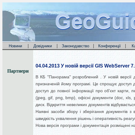
GeoGui
GeoGui
GeoGui
|
|
|
|
Новини
Довідники
Законодавство
Конференції
К
04.04.2013
У новій версії GIS WebServer 7
Партнери
В КБ "Панорама" розроблений . У новій версії д
призначеній йому програмі. Це спрощує доступ д
доступ до повної інформації про об'єкт карти, 
(jpeg, gif, png, bmp), офісні документи (doc, xls
диск. Відкриття невеликих документів відбуваєтьс
Наявні засоби збору і зберігання документів з
швидкість ухвалення рішень і оперативність реаг
Нова версія програми і документація розміщені на 