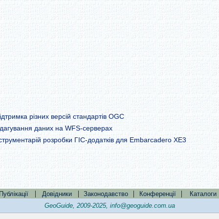
дтримка різних версій стандартів OGC
едагування даних на WFS-серверах
струментарій розробки ГІС-додатків для Embarcadero XE3
|
|
|
|
Публікації
Довідники
Законодавство
Конференції
Каталоги
GeoGuide, 2009-2025,
info@geoguide.com.ua