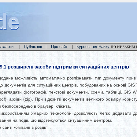
de
de
de
|
|
|
по низьким 
аталоги
Публікації
Про сайт
Курсові від На5ку
.9.1 розширені засоби підтримки ситуаційних центрів
одана можливість автоматично розпізнавати тип документу прив'я
о документів для ситуаційних центрів, побудованих на основі GI
переглядати фотографії, текстові документи, схеми, таблиці. GIS
, pdf), архіви (zip). При відкритті документів великого розміру кори
я безпосередньо в браузері клієнта.
 використанням хмарних технологій дозволяють легко додавати д
ування на події, що відстежуються ситуаційним центром.
сайті компанії в розділі .