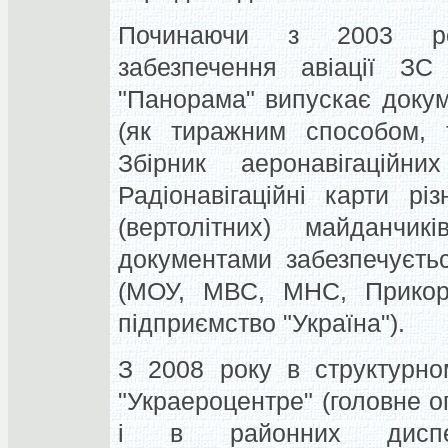
Починаючи з 2003 рок
забезпечення авіації ЗС
"Панорама" випускає докум
(як тиражним способом, т
Збірник аеронавігаційн
Радіонавігаційні карти рі
(вертолітних) майданчик
документами забезпечуєть
(МОУ, МВС, МНС, Прикорд
підприємство "Україна").
З 2008 року в структурно
"Украероцентре" (головне 
і в районних диспет