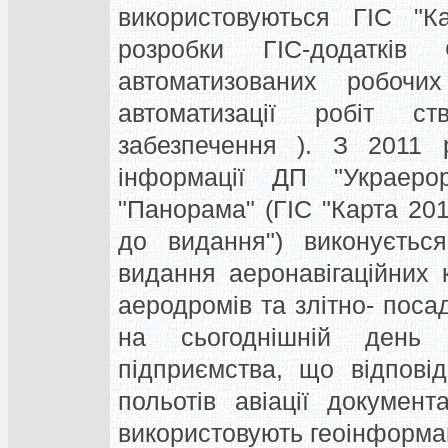
використовуються ГІС "К
розробки ГІС-додатків
автоматизованих робоч
автоматизації робіт с
забезпечення ). З 2011 р
інформації ДП "Украеро
"Панорама" (ГІС "Карта 201
до видання") виконується
видання аеронавігаційних к
аеродромів та злітно- поса
на сьогоднішній день 
підприємства, що відпові
польотів авіації документ
використовують геоінформац