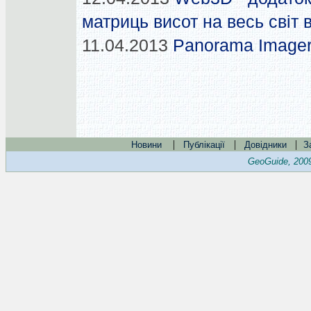
матриць висот на весь світ
11.04.2013
Panorama Imager
|
|
|
Новини
Публікації
Довідники
З
GeoGuide, 200