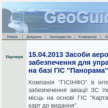
GeoGui
GeoGui
GeoGui
|
|
|
|
Новини
Довідники
Законодавство
Конференції
К
15.04.2013
Засоби аеро
Партнери
забезпечення для упр
на базі ГІС "Панорама
Компанія "ГІСІНФО" в інт
забезпечення авіації ЗС У
місць на основі ГІС "Карт
карт до видання".