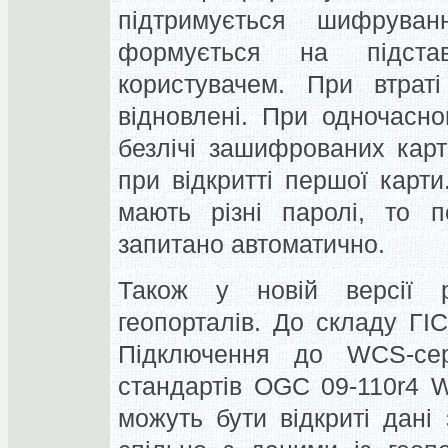
підтримується шифруван
формується на підста
користувачем. При втрат
відновлені. При одночасно
безлічі зашифрованих карт
при відкритті першої карт
мають різні паролі, то 
запитано автоматично.
Також у новій версії р
геопорталів. До складу ГІ
Підключення до WСS-серв
стандартів OGC 09-110r4 
можуть бути відкриті дані