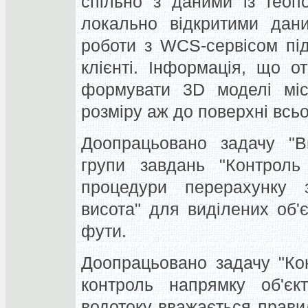
спільно з даними із геоп
локально відкритими дан
роботи з WСS-сервісом пі
клієнті. Інформація, що о
формувати 3D моделі місц
розміру аж до поверхні всьо
Доопрацьовано задачу "Ви
групи завдань "Контроль
процедури перерахунку 
висота" для виділених об'є
фути.
Доопрацьовано задачу "Ко
контроль напрямку об'єкт
водотоку вважається прави