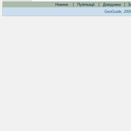
|
|
|
Новини
Публікації
Довідники
З
GeoGuide, 200