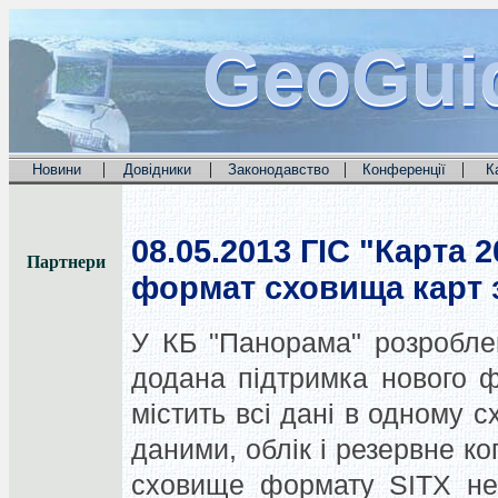
GeoGui
GeoGui
GeoGui
|
|
|
|
Новини
Довідники
Законодавство
Конференції
К
08.05.2013
ГІС "Карта 2
Партнери
формат сховища карт
У КБ "Панорама" розроблена
додана підтримка нового 
містить всі дані в одному 
даними, облік і резервне ко
сховище формату SITX не