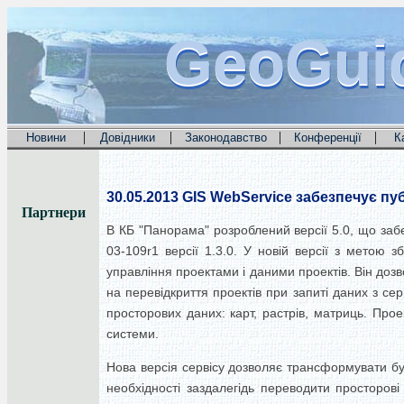
GeoGui
GeoGui
GeoGui
|
|
|
|
Новини
Довідники
Законодавство
Конференції
К
30.05.2013
GIS WebService забезпечує публ
Партнери
В КБ "Панорама" розроблений версії 5.0, що за
03-109r1 версії 1.3.0.
У новій версії з метою з
управління проектами і даними проектів.
Він дозв
на перевідкриття проектів при запиті даних з се
просторових даних: карт, растрів, матриць.
Прое
системи.
Нова версія сервісу дозволяє трансформувати будь
необхідності заздалегідь переводити просторові 