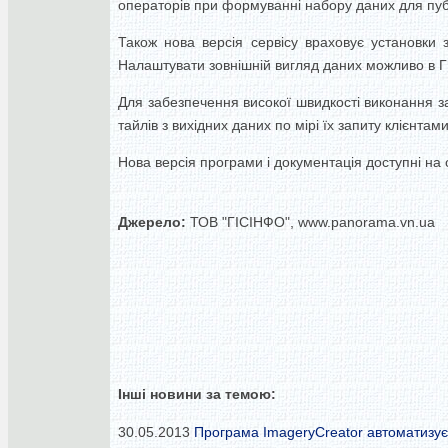
операторів при формуванні набору даних для публ
Також нова версія сервісу враховує установки з
Налаштувати зовнішній вигляд даних можливо в ГІ
Для забезпечення високої швидкості виконання з
тайлів з вихідних даних по мірі їх запиту клієнтами
Нова версія програми і документація доступні на са
Джерело:
ТОВ "ГІСІНФО", www.panorama.vn.ua
Інші новини за темою:
30.05.2013
Програма ImageryCreator автоматизує п