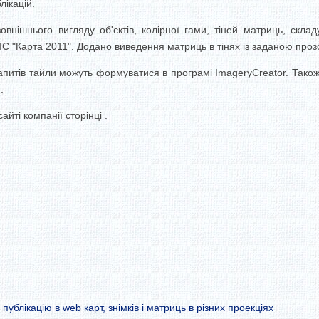
ікацій.
овнішнього вигляду об'єктів, колірної гами, тіней матриць, склад
С "Карта 2011".
Додано виведення матриць в тінях із заданою проз
апитів тайли можуть формуватися в програмі ImageryCreator.
Також
.
йті компанії сторінці .
ублікацію в web карт, знімків і матриць в різних проекціях