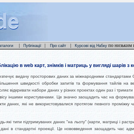
de
de
de
|
|
|
по низьким 
аталоги
Публікації
Про сайт
Курсові від На5ку
ікацію в web карт, знімків і матриць у вигляді шарів 
безпечує видачу просторових даних за міжнародними стандартами
більшення швидкості обробки запитів та формування тайлів на ве
оляє відкривати набори даних у різних проектах один раз і тримати
рвісу іншими користувачами.
Це значно заощадить час на формуванн
кти даних, які не використовувалися протягом певного проміжку ч
-які типи підтримуваних даних "на льоту" (карти, матриці і растри
дані в стандартні проекції.
Це нововведення заощадить час адмін