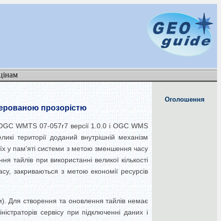
цінам
Оголошення
з керованою прозорістю
 OGC WMTS 07-057r7 версії 1.0.0 і OGC WMS
ликі території доданий внутрішній механізм
 їх у пам'яті системи з метою зменшення часу
я тайлів при використанні великої кількості
асу, закриваються з метою економії ресурсів
).
Для створення та оновлення тайлів немає
істраторів сервісу при підключенні даних і