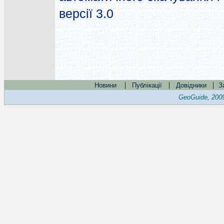
версії 3.0
|
|
|
Новини
Публікації
Довідники
З
GeoGuide, 200