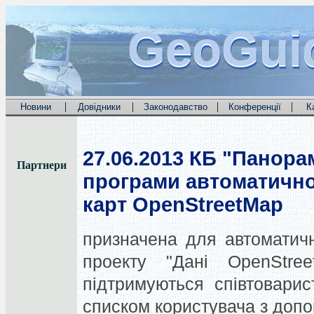
GeoGui
GeoGui
GeoGui
|
|
|
|
Новини
Довідники
Законодавство
Конференції
К
27.06.2013
КБ "Панорам
Партнери
програми автоматично
карт OpenStreetMap
призначена для автоматичн
проекту "Дані OpenStr
підтримуються співтовари
списком користувача з допо