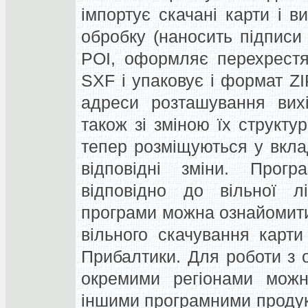
імпортує скачані карти і в
обробку (наносить підписи 
POI, оформляє перехрестя
SXF і упаковує і формат ZIP
адреси розташування вих
також зі зміною їх структу
тепер розміщуються у вкла
відповідні зміни. Прог
відповідно до вільної лі
програми можна ознайомитис
вільного скачування карти 
Прибалтики. Для роботи з 
окремими регіонами можн
іншими програмними продук