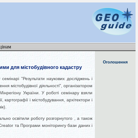
цінам
Оголошення
ними для містобудівного кадастру
семінарі "Результати наукових досліджень і
ння містобудівної діяльності", організатором
 Мінрегіону України. У роботі семінару взяли
, картографії і містобудування, архітектори і
ік).
ально освітили роботу розгорнутого , а також
Creator та Програми моніторингу бази даних і