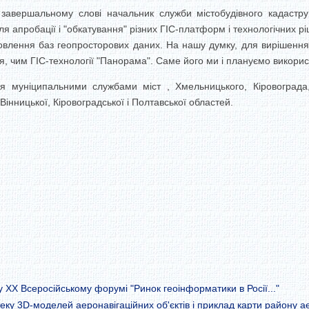
 завершальному слові начальник служби містобудівного кадастру
 апробації і "обкатування" різних ГІС-платформ і технологічних р
новлення баз геопросторових даних. На нашу думку, для вирішення
 чим ГІС-технології "Панорама". Саме його ми і плануємо використ
я муніципальними службами міст , Хмельницького, Кіровограда, 
Вінницької, Кіровоградської і Полтавської областей.
 XX Всеросійському форумі "Ринок геоінформатики в Росії..."
еку 3D-моделей аеронавігаційних об'єктів і приклад карти району 