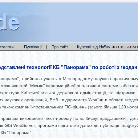
de
de
de
|
|
|
по низьким 
аталоги
Публікації
Про сайт
Курсові від На5ку
редставлені технології КБ "Панорама" по роботі з геода
анорама", прийняла участь в Міжнародному науково-практичному 
можливостей "Міської інформаційної аналітичної системи забезпече
ітектури Київської міської державної адміністрації, за підтримки
 наукових організацій, ВНЗ і підприємств України в області геодезії
 а також компанії-постачальники ГІС-рішень (всього більше 120 чолов
а прикладі виконаного пілот-проекту по м. Києву, представили , дет
ів GIS WebServer, програми підготовки даних до публікації Imagery
 КБ "Панорама".