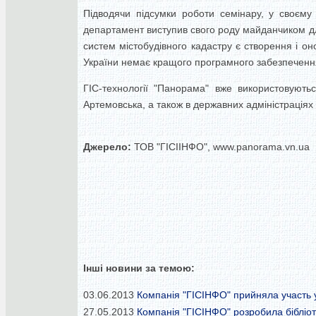
Підводячи підсумки роботи семінару, у своєму
департамент виступив свого роду майданчиком для
систем містобудівного кадастру є створення і о
України немає кращого програмного забезпечення,
ГІС-технології "Панорама" вже використовуютьс
Артемовська, а також в державних адміністраціях 
Джерело:
ТОВ "ГІСІІНФО", www.panorama.vn.ua
Інші новини за темою:
03.06.2013
Компанія "ГІСІНФО" прийняла участь у
27.05.2013
Компанія "ГІСІНФО" розробила бібліот