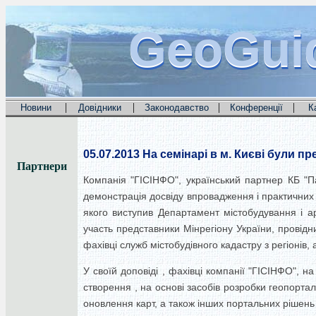
GeoGui
GeoGui
GeoGui
|
|
|
|
Новини
Довідники
Законодавство
Конференції
К
05.07.2013
На семінарі в м. Києві були п
Партнери
Компанія "ГІСІНФО", український партнер КБ "П
демонстрація досвіду впровадження і практичних 
якого виступив Департамент містобудування і арх
участь представники Мінрегіону України, провідних
фахівці служб містобудівного кадастру з регіонів,
У своїй доповіді , фахівці компанії "ГІСІНФО", н
створення , на основі засобів розробки геопортал
оновлення карт, а також інших портальних рішень