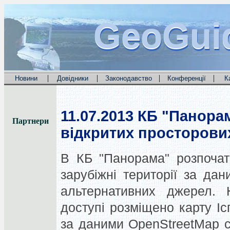
GeoGui
GeoGui
GeoGui
|
|
|
|
Новини
Довідники
Законодавство
Конференції
К
11.07.2013
КБ "Панорам
Партнери
відкритих просторови
В КБ
"Панорама"
розпоча
зарубіжні
території
за дан
альтернативних
джерел.
доступі
розміщено карту
Іс
за даними
OpenStreetMap