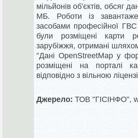
мільйонів об'єктів
,
обсяг
да
МБ
.
Роботи
із завантаж
засобами
професійної
ГВС
були розміщені
карти
р
зарубіжжя
,
отримані
шляхом
"
Дані
OpenStreetMap
у фор
розміщені на
порталі
ка
відповідно
з вільною
ліценз
Джерело:
ТОВ "ГІСІНФО", 