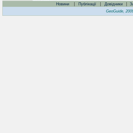
|
|
|
Новини
Публікації
Довідники
З
GeoGuide, 200