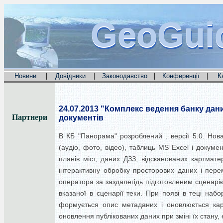
GeoGui
GeoGui
GeoGui
|
|
|
|
Новини
Довідники
Законодавство
Конференції
К
24.07.2013
"Комплекс ведення банку дани
Партнери
документів
В КБ "Панорама" розроблений , версії 5.0. Нов
(аудіо, фото, відео), таблиць MS Excel і докум
планів міст, даних ДЗЗ, відсканованих картмат
інтерактивну обробку просторових даних і пере
оператора за заздалегідь підготовленим сценарі
вказаної в сценарії теки. При появі в теці на
формується опис метаданих і оновлюється карт
оновлення публікованих даних при зміні їх стану