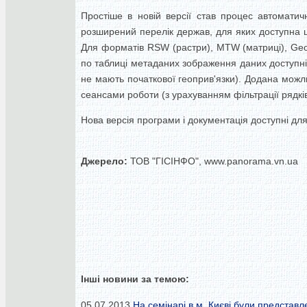
Простіше в новій версії став процес автоматич
розширений перелік держав, для яких доступна ця
Для форматів RSW (растри), MTW (матриці), Geo
по таблиці метаданих зображення даних доступні 
не мають початкової геоприв'язки). Додана мож
сеансами роботи (з урахуванням фільтрації рядкі
Нова версія програми і документація доступні для 
Джерело:
ТОВ "ГІСІНФО", www.panorama.vn.ua
Інші новини за темою:
05.07.2013
На семінарі в м. Києві були представл