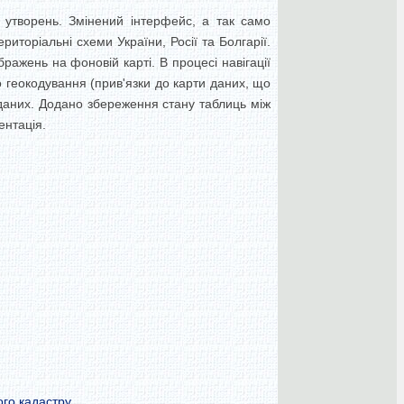
х утворень. Змінений інтерфейс, а так само
иторіальні схеми України, Росії та Болгарії.
жень на фоновій карті. В процесі навігації
 геокодування (прив'язки до карти даних, що
даних. Додано збереження стану таблиць між
ентація.
ого кадастру