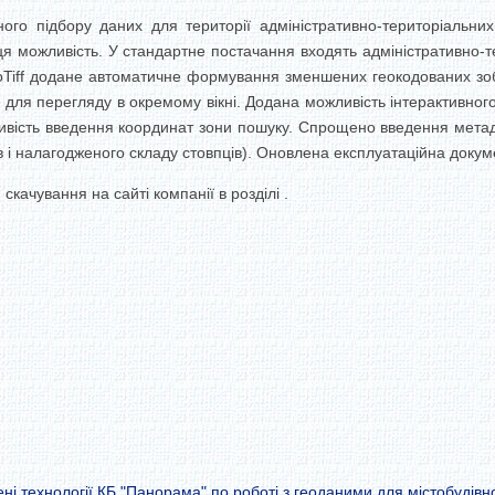
ного підбору даних для території адміністративно-територіальни
 можливість. У стандартне постачання входять адміністративно-тер
Tiff додане автоматичне формування зменшених геокодованих зобра
для перегляду в окремому вікні. Додана можливість інтерактивного
ливість введення координат зони пошуку. Спрощено введення мета
в і налагодженого складу стовпців). Оновлена експлуатаційна докум
скачування на сайті компанії в розділі .
ені технології КБ "Панорама" по роботі з геоданими для містобудівн