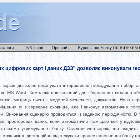
de
de
de
|
|
|
по низьким 
аталоги
Публікації
Про сайт
Курсові від На5ку
х цифрових карт і даних ДЗЗ" дозволяє виконувати ге
а версія дозволяє виконувати інтерактивне геокодування і зберіг
ентів MS Word. Комплекс призначений для зберігання і видачі в 
еріалів, матриць висот і моделей місцевості, документів. Нова в
міщення їх в серверне сховище, але і виконує автоматичне попо
єм. Виконання сценарію проводиться із заданою періодичністю. В 
борів просторових даних, вони автоматично поміщаються у відпові
а-схема утримуваного банку. Оскільки web-сервіс, що входить
, є можливість дистанційно відстежувати процес наповнення банку 