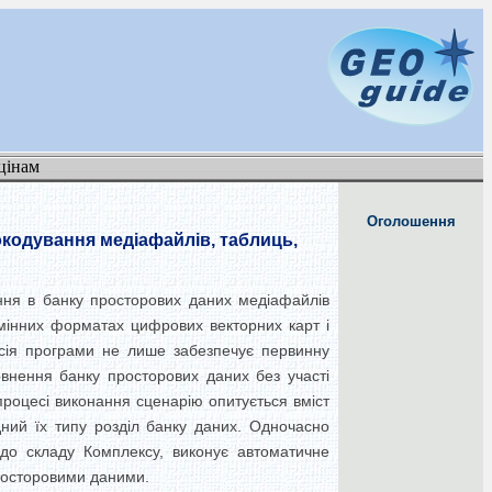
цінам
Оголошення
окодування медіафайлів, таблиць,
ання в банку просторових даних медіафайлів
обмінних форматах цифрових векторних карт і
ерсія програми не лише забезпечує первинну
внення банку просторових даних без участі
процесі виконання сценарію опитується вміст
дний їх типу розділ банку даних. Одночасно
 до складу Комплексу, виконує автоматичне
просторовими даними.