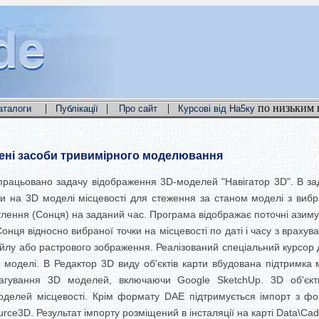
de
de
de
|
|
|
по низьким 
аталоги
Публікації
Про сайт
Курсові від На5ку
рені засоби тривимірного моделювання
опрацьовано задачу відображення 3D-моделей "Навігатор 3D". В за
 на 3D моделі місцевості для стеження за станом моделі з вибра
лення (Сонця) на заданий час. Програма відображає поточні азим
нця відносно вибраної точки на місцевості по даті і часу з враху
айлу або растрового зображення. Реалізований спеціальний курсор
 на моделі. В Редактор 3D виду об'єктів карти вбудована підтримк
агування 3D моделей, включаючи Google SketchUp. 3D об'єкт
оделей місцевості. Крім формату DAE підтримується імпорт з ф
ce3D. Результат імпорту розміщений в інсталяції на карті Data\Cada