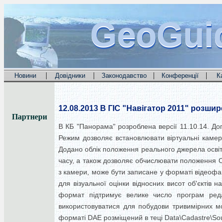
GeoGui
GeoGui
GeoGui
|
|
|
|
Новини
Довідники
Законодавство
Конференції
К
12.08.2013
В ГІС "Навігатор 2011" розши
Партнери
В КБ "Панорама" розроблена версії 11.10.14. Д
Режим дозволяє встановлювати віртуальні камери
Додано облік положення реального джерела освіт
часу, а також дозволяє обчислювати положення Со
з камери, може бути записане у форматі відеоф
для візуальної оцінки відносних висот об'єктів
формат підтримує велике число програм ред
використовуватися для побудови тривимірних м
форматі DAE розміщений в теці Data\Cadastre\Sour