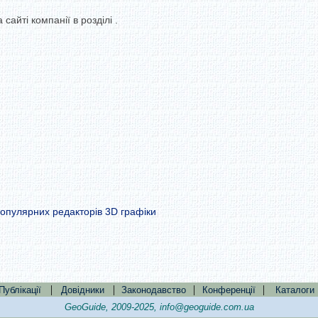
сайті компанії в розділі .
популярних редакторів 3D графіки
|
|
|
|
Публікації
Довідники
Законодавство
Конференції
Каталоги
GeoGuide, 2009-2025,
info@geoguide.com.ua