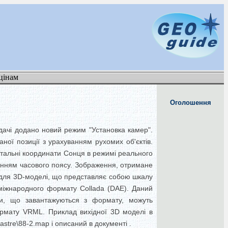
цінам
Оголошення
дачі додано новий режим "Установка камер".
ної позиції з урахуванням рухомих об'єктів.
утальні координати Сонця в режимі реального
ванням часового поясу. Зображення, отримане
 для 3D-моделі, що представляє собою шкалу
а міжнародного формату Collada (DAE). Даний
и, що завантажуються з формату, можуть
ормату VRML. Приклад вихідної 3D моделі в
stre\88-2.map і описаний в документі .