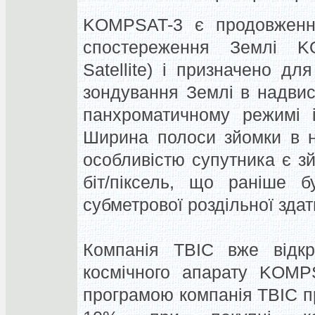
KOMPSAT-3 є продовженням
спостереження Землі KO
Satellite) і призначено д
зондування Землі в надвисо
панхроматичному режимі і
Ширина полоси зйомки в н
особливістю супутника є з
біт/піксель, що раніше б
субметрової роздільної здат
Компанія ТВІС вже відк
космічного апарату KOMPS
програмою компанія ТВІС п