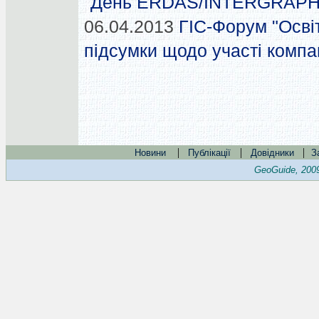
"День ERDAS/INTERGRAPH в
06.04.2013
ГІС-Форум "Освіт
підсумки щодо участі компа
|
|
|
Новини
Публікації
Довідники
З
GeoGuide, 200