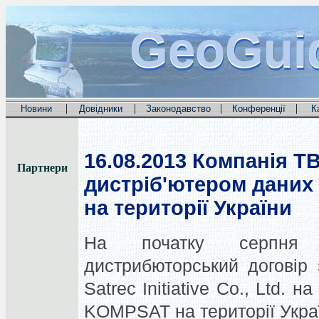
GeoGui
GeoGui
GeoGui
|
|
|
|
Новини
Довідники
Законодавство
Конференції
К
16.08.2013
Компанія ТВ
Партнери
дистріб'ютером даних
на території України
На початку серпня 
дистрибюторський договір
Satrec Initiative Co., Ltd.
KOMPSAT на території Украї