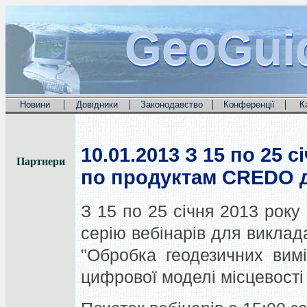
GeoGui
GeoGui
GeoGui
|
|
|
|
Новини
Довідники
Законодавство
Конференції
К
10.01.2013
З 15 по 25 с
Партнери
по продуктам CREDO д
З 15 по 25 січня 2013 року
серію вебінарів для виклад
"Обробка геодезичних вим
цифрової моделі місцевост