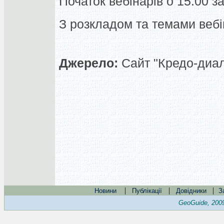
Початок вебінарів о 15:00 з
З розкладом та темами вебі
Джерело:
Сайт "Кредо-диал
|
|
|
Новини
Публікації
Довідники
З
GeoGuide, 200