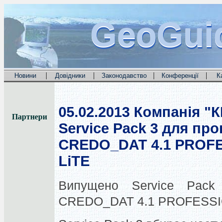
GeoGui
GeoGui
GeoGui
|
|
|
|
Новини
Довідники
Законодавство
Конференції
К
05.02.2013
Компанія "
Партнери
Service Pack 3 для пр
CREDO_DAT 4.1 PROFE
LiTE
Випущено Service Pack
CREDO_DAT 4.1 PROFESSIO