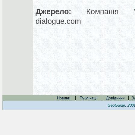
Джерело:
Компанія "КР
dialogue.com
|
|
|
Новини
Публікації
Довідники
З
GeoGuide, 200