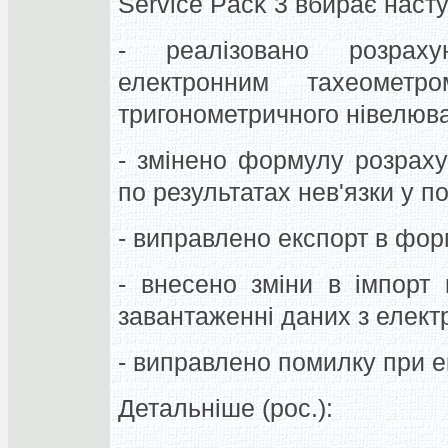
Service Pack 3 вбирає насту
- реалізовано розраху
електронним тахеометр
тригонометричного нівелюв
- змінено формулу розраху
по результатах нев'язки у по
- виправлено експорт в фор
- внесено зміни в імпорт 
завантаженні даних з елект
- виправлено помилку при ек
Детальніше (рос.):