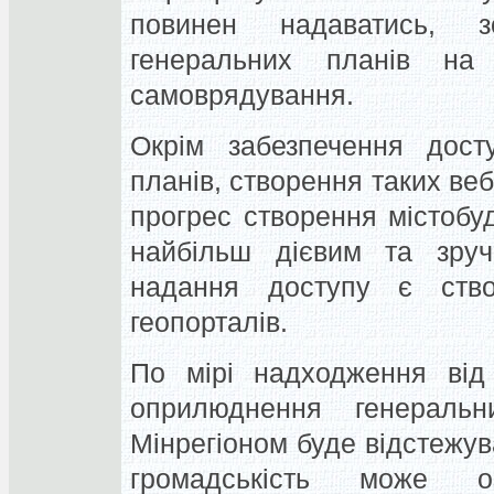
повинен надаватись, 
генеральних планів на 
самоврядування.
Окрім забезпечення дост
планів, створення таких веб
прогрес створення містобуд
найбільш дієвим та зруч
надання доступу є ство
геопорталів.
По мірі надходження від 
оприлюднення генеральн
Мінрегіоном буде відстежув
громадськість може о