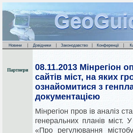
GeoGui
GeoGui
GeoGui
|
|
|
|
Новини
Довідники
Законодавство
Конференції
К
08.11.2013
Мінрегіон о
Партнери
сайтів міст, на яких г
ознайомитися з генпл
документацією
Мінрегіон пров ів аналіз ст
генеральних планів міст. У
«Про регулювання містобу