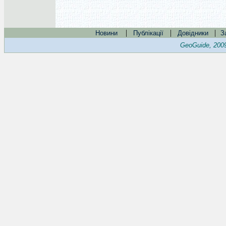
|
|
|
Новини
Публікації
Довідники
З
GeoGuide, 200