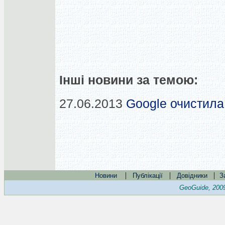
Інші новини за темою:
27.06.2013
Google очистила 
|
|
|
Новини
Публікації
Довідники
З
GeoGuide, 200