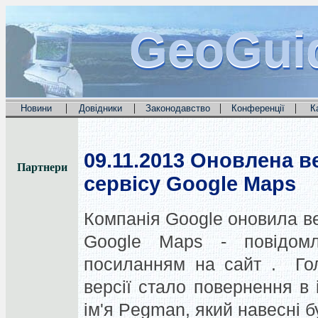
GeoGui
GeoGui
GeoGui
|
|
|
|
Новини
Довідники
Законодавство
Конференції
К
09.11.2013
Оновлена ве
Партнери
сервісу Google Maps
Компанія Google оновила ве
Google Maps - повідомл
посиланням на сайт . Го
версії стало повернення в 
ім'я Pegman, який навесні б