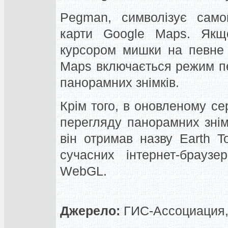
Pegman, символізує само
карти Google Maps. Якщ
курсором мишки на певне м
Maps включається режим пе
панорамних знімків.
Крім того, в оновленому се
перегляду панорамних знім
він отримав назву Earth T
сучасних інтернет-браузе
WebGL.
Джерело:
ГИС-Ассоциация, 