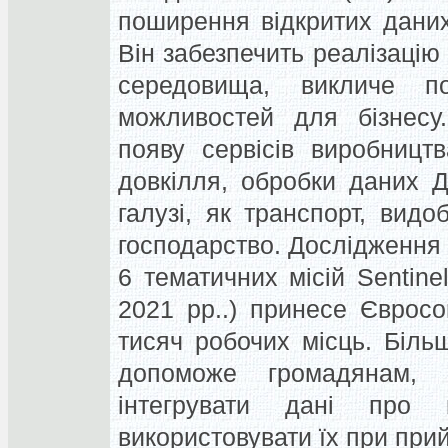
поширення відкритих даних
Він забезпечить реалізаці
середовища, викличе п
можливостей для бізнесу
появу сервісів виробницт
довкілля, обробки даних Д
галузі, як транспорт, видо
господарство. Дослідження
6 тематичних місій Sentinel
2021 рр..) принесе Єврос
тисяч робочих місць. Біл
допоможе громадянам, б
інтегрувати дані про 
використовувати їх при прий