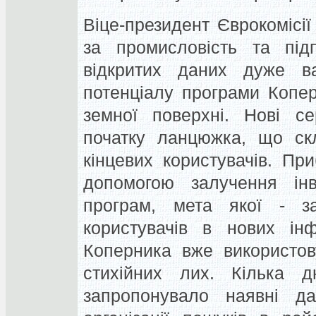
Віце-президент Єврокомісії
за промисловість та підп
відкритих даних дуже в
потенціалу програми Копер
земної поверхні. Нові с
початку ланцюжка, що скл
кінцевих користувачів. Пр
допомогою залучення інв
програм, мета якої - за
користувачів в нових інф
Коперника вже використов
стихійних лих. Кілька д
запропонувало наявні д