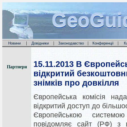
GeoGui
GeoGui
GeoGui
|
|
|
|
Новини
Довідники
Законодавство
Конференції
К
15.11.2013
В Європейсь
Партнери
відкритий безкоштовн
знімків про довкілля
Європейська комісія над
відкритий доступ до більшо
Європейською системо
повідомляє сайт (РФ) з