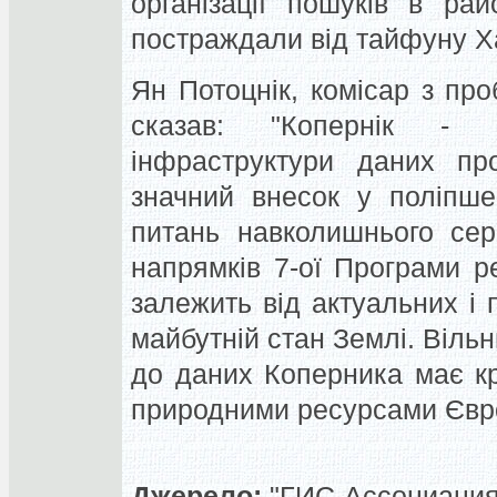
організації пошуків в ра
постраждали від тайфуну Х
Ян Потоцнік, комісар з п
сказав: "Копернік - 
інфраструктури даних пр
значний внесок у поліпшен
питань навколишнього сер
напрямків 7-ої Програми реа
залежить від актуальних і 
майбутній стан Землі. Віль
до даних Коперника має к
природними ресурсами Євр
Джерело:
"ГИС-Ассоциация"