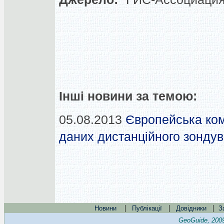
Інші новини за темою:
05.08.2013
Європейська ком
даних дистанційного зондува
|
|
|
Новини
Публікації
Довідники
З
GeoGuide, 200