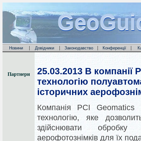
GeoGui
GeoGui
GeoGui
|
|
|
|
Новини
Довідники
Законодавство
Конференції
К
25.03.2013
В компанії 
Партнери
технологію полуавтом
історичних аерофозні
Компанія PCI Geomatics 
технологію, яке дозволи
здійснювати обробку 
аерофотознімків для їх под