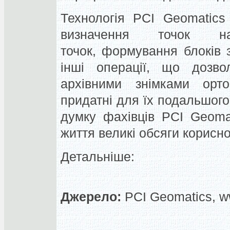
Технологія PCI Geomatics
визначення точок на
точок, формування блоків з
інші операції, що дозво
архівними знімками орто
придатні для їх подальшого
думку фахівців PCI Geoma
життя великі обсяги корисно
Детальніше:
Джерело:
PCI Geomatics, w