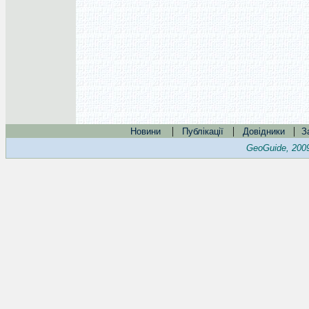
|
|
|
Новини
Публікації
Довідники
З
GeoGuide, 200